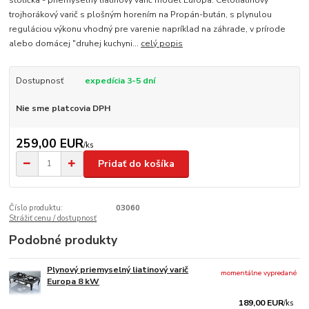
stolička - priemyselný liatinový varič model Europa. Celoliatinový
trojhorákový varič s plošným horením na Propán-bután, s plynulou
reguláciou výkonu vhodný pre varenie napríklad na záhrade, v prírode
alebo domácej "druhej kuchyni...
celý popis
Dostupnosť
expedícia 3-5 dní
Nie sme platcovia DPH
259,00 EUR
/
ks
Pridať do košíka
Číslo produktu:
03060
Strážiť cenu / dostupnosť
Podobné produkty
Plynový priemyselný liatinový varič
momentálne vypredané
Europa 8 kW
189,00 EUR
/
ks