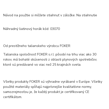
Návod na použtie si môžete stiahnuť v záložke: Na stiahnutie
Náhradný liatinový horák kód: 03070
Od prestížneho talianskeho výrobcu FOKER
Talianska spoločnosť FOKER s.r.l. pôsobí na trhu viac ako 30
rokov, má bohaté skúsenosti z oblasti plynových spotrebičov,
ktoré sú predávané vo viac než 25 krajinách sveta.
Všetky produkty FOKER sú výhradne vyrábané v Európe. Všetky
použité materiály spĺňajú najprísnejšie kvalitatívne normy,
samozrejmosťou je, že každý produkt je certifikovaný CE
certifikátom.