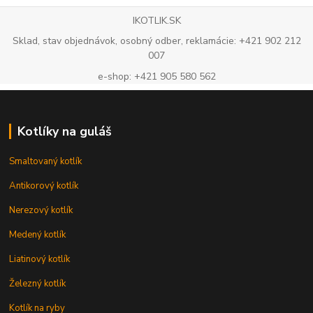
IKOTLIK.SK
Sklad, stav objednávok, osobný odber, reklamácie: +421 902 212
007
e-shop: +421 905 580 562
Kotlíky na guláš
Smaltovaný kotlík
Antikorový kotlík
Nerezový kotlík
Medený kotlík
Liatinový kotlík
Železný kotlík
Kotlík na ryby