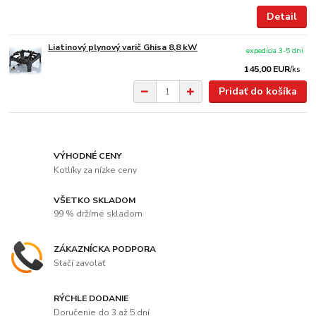
Detail
Liatinový plynový varič Ghisa 8,8 kW
expedícia 3-5 dní
145,00 EUR
/
ks
Pridať do košíka
VÝHODNÉ CENY
Kotlíky za nízke ceny
VŠETKO SKLADOM
99 % držíme skladom
ZÁKAZNÍCKA PODPORA
Stačí zavolať
RÝCHLE DODANIE
Doručenie do 3 až 5 dní