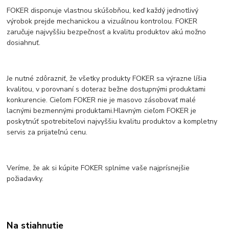
FOKER disponuje vlastnou skúšobňou, keď každý jednotlivý
výrobok prejde mechanickou a vizuálnou kontrolou. FOKER
zaručuje najvyššiu bezpečnosť a kvalitu produktov akú možno
dosiahnuť.
Je nutné zdôrazniť, že všetky produkty FOKER sa výrazne líšia
kvalitou, v porovnaní s doteraz bežne dostupnými produktami
konkurencie. Cieľom FOKER nie je masovo zásobovať malé
lacnými bezmennými produktami.Hlavným cieľom FOKER je
poskytnúť spotrebiteľovi najvyššiu kvalitu produktov a kompletny
servis za prijateľnú cenu.
Veríme, že ak si kúpite FOKER splníme vaše najprísnejšie
požiadavky.
Na stiahnutie