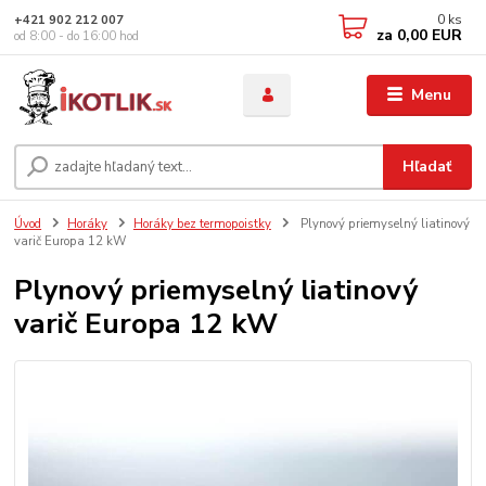
0
ks
+421 902 212 007
za
0,00 EUR
od 8:00 - do 16:00 hod
Menu
Hľadať
Úvod
Horáky
Horáky bez termopoistky
Plynový priemyselný liatinový
varič Europa 12 kW
Plynový priemyselný liatinový
varič Europa 12 kW