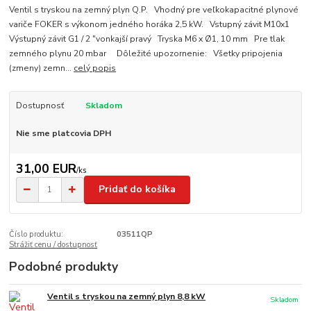
Ventil s tryskou na zemný plyn Q.P. Vhodný pre veľkokapacitné plynové
variče FOKER s výkonom jedného horáka 2,5 kW. Vstupný závit M10x1
Výstupný závit G1 / 2 "vonkajší pravý Tryska M6 x Ø1, 10 mm Pre tlak
zemného plynu 20 mbar Dôležité upozornenie: Všetky pripojenia
(zmeny) zemn...
celý popis
Dostupnosť
Skladom
Nie sme platcovia DPH
31,00 EUR
/
ks
Pridať do košíka
Číslo produktu:
03511QP
Strážiť cenu / dostupnosť
Podobné produkty
Ventil s tryskou na zemný plyn 8,8 kW
Skladom