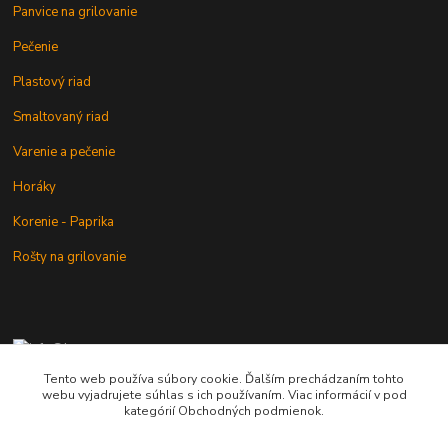
Panvice na grilovanie
Pečenie
Plastový riad
Smaltovaný riad
Varenie a pečenie
Horáky
Korenie - Paprika
Rošty na grilovanie
+421 902 212 007
od 8:00 - do 16:00 hod
Tento web používa súbory cookie. Ďalším prechádzaním tohto
webu vyjadrujete súhlas s ich používaním. Viac informácií v pod
info@kotlik.sk
kategórií Obchodných podmienok.