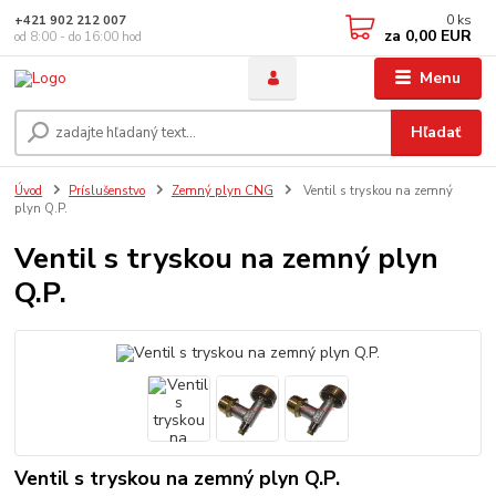
0
ks
+421 902 212 007
za
0,00 EUR
od 8:00 - do 16:00 hod
Menu
Hľadať
Úvod
Príslušenstvo
Zemný plyn CNG
Ventil s tryskou na zemný
plyn Q.P.
Ventil s tryskou na zemný plyn
Q.P.
Ventil s tryskou na zemný plyn Q.P.