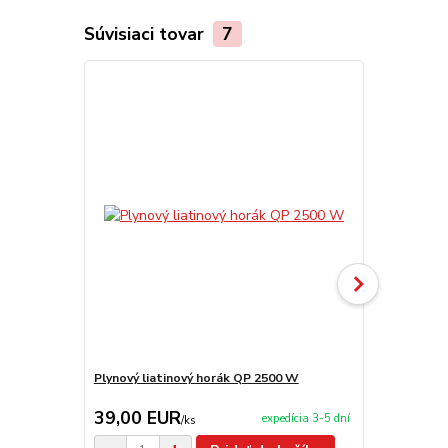
Súvisiaci tovar
7
Plynový liatinový horák QP 2500 W
Plynový hor
39,00 EUR
95,00 E
expedícia 3-5 dní
/
ks