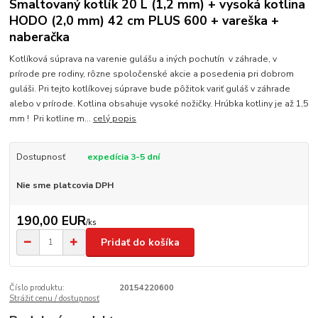
Smaltovaný kotlík 20 L (1,2 mm) + vysoká kotlina
HODO (2,0 mm) 42 cm PLUS 600 + vareška +
naberačka
Kotlíková súprava na varenie gulášu a iných pochutín v záhrade, v
prírode pre rodiny, rôzne spoločenské akcie a posedenia pri dobrom
guláši. Pri tejto kotlíkovej súprave bude pôžitok variť guláš v záhrade
alebo v prírode. Kotlina obsahuje vysoké nožičky. Hrúbka kotliny je až 1,5
mm ! Pri kotline m...
celý popis
Dostupnosť
expedícia 3-5 dní
Nie sme platcovia DPH
190,00 EUR
/
ks
Pridať do košíka
Číslo produktu:
20154220600
Strážiť cenu / dostupnosť