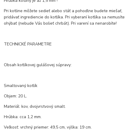
Hrúbka kotliny je až 1,5 mm !
Pri kotline môžete sedieť alebo stáť a pohodlne budete miešať,
pridávať ingrediencie do kotlíka. Pri vyberaní kotlíka sa nemusíte
ohýbať (nebude Vás bolieť chrbát). Pri varení sa nenarobíte!
TECHNICKÉ PARAMETRE
Obsah kotlíkovej gulášovej súpravy:
Smaltovaný kotlík
Objem: 20 L.
Materiál: kov, dvojvrstvový smalt.
Hrúbka: cca 1,2 mm.
Veľkosť: vrchný priemer: 49,5 cm, výška: 19 cm.