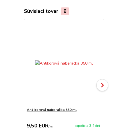
Súvisiaci tovar
6
TOP produkt
Akcia
Antikorová naberačka 350 ml
Horák 7 kW 
príslušenst
9,50 EUR
65,00 E
expedícia 3-5 dní
/
ks