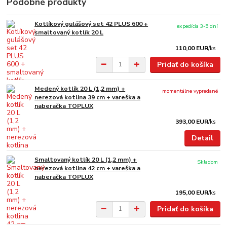
Podobné produkty
Kotlíkový gulášový set 42 PLUS 600 +
expedícia 3-5 dní
smaltovaný kotlík 20 L
110,00 EUR
/
ks
Pridať do košíka
Medený kotlík 20 L (1,2 mm) +
momentálne vypredané
nerezová kotlina 39 cm + vareška a
naberačka TOPLUX
393,00 EUR
/
ks
Detail
Smaltovaný kotlík 20 L (1,2 mm) +
Skladom
nerezová kotlina 42 cm + vareška a
naberačka TOPLUX
195,00 EUR
/
ks
Pridať do košíka