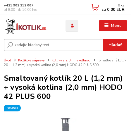
0
ks
+421 902 212 007
za
0,00 EUR
od 8:00 - do 16:00 hod
Menu
Hľadať
Úvod
Kotlíkové súpravy
Kotlíky s 2,0 mm kotlinou
Smaltovaný kotlík
20 L (1,2 mm) + vysoká kotlina (2,0 mm) HODO 42 PLUS 600
Smaltovaný kotlík 20 L (1,2 mm)
+ vysoká kotlina (2,0 mm) HODO
42 PLUS 600
Novinka