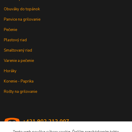
Obuváky do topánok
Panvice na grilovanie
Pečenie
Plastový riad
Smaltovaný riad
Varenie a pečenie
Horáky
Korenie - Paprika
Rošty na grilovanie
+421 902 212 007
od 8:00 - do 16:00 hod
Tento web používa súbory cookie. Ďalším prechádzaním tohto