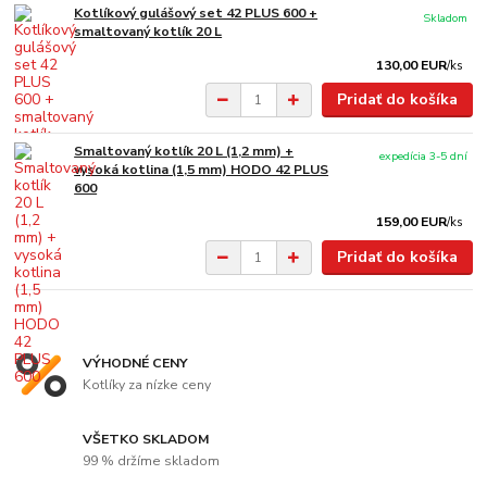
Kotlíkový gulášový set 42 PLUS 600 +
Skladom
smaltovaný kotlík 20 L
130,00 EUR
/
ks
Pridať do košíka
Smaltovaný kotlík 20 L (1,2 mm) +
expedícia 3-5 dní
vysoká kotlina (1,5 mm) HODO 42 PLUS
600
159,00 EUR
/
ks
Pridať do košíka
VÝHODNÉ CENY
Kotlíky za nízke ceny
VŠETKO SKLADOM
99 % držíme skladom