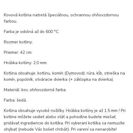
Kovová kotlina natretá špeciálnou, ochrannou ohňovzdornou
farbou.
Farba je odolná až do 600 °C.
Rozmer kotliny:
Priemer: 42 cm.
Hrúbka kotliny: 2,0 mm.
Kotlina obsahuje: kotlinu, komín (Dymovod): rúra, kĺb, strieška na
komín, popolník, otváracie dvierka (+ záklopka na dvierka).
Materiál: kov, ohňovzdorná farba.
Farba: šedá.
Kotlina obsahuje vysoké nožičky. Hrúbka kotliny je až 1,5 mm ! Pri
kotline môžete sedieť alebo stáť a pohodlne budete miešať,
pridávať ingrediencie do kotlíka. Pri vyberaní kotlíka sa nemusíte
ohýbať (nebude Vás bolieť chrbát). Pri varení sa nenarobíte!