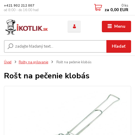
0
ks
+421 902 212 007
za
0,00 EUR
od 8:00 - do 16:00 hod
Menu
Hľadať
Úvod
Rošty na grilovanie
Rošt na pečenie klobás
Rošt na pečenie klobás