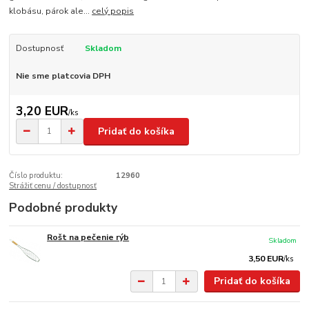
klobásu, párok ale...
celý popis
Dostupnosť
Skladom
Nie sme platcovia DPH
3,20 EUR
/
ks
Pridať do košíka
Číslo produktu:
12960
Strážiť cenu / dostupnosť
Podobné produkty
Rošt na pečenie rýb
Skladom
3,50 EUR
/
ks
Pridať do košíka