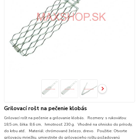
Grilovací rošt na pečenie klobás
Grilovací rošt na pečenie a grilovanie klobás. Rozmery: s rukoväťou:
18,5 cm, šírka: 8,6 cm, hmotnosť: 230 g. Vhodné na ohnisko do prírody,
do krbu atď.. Materiál: chrómované železo, drevo. Použitie: Otvorte
grilovaciu mriežku, umiestnite do grilovacieho roštu požadovanú