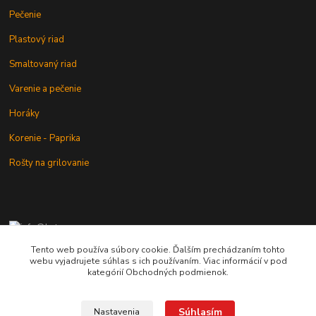
Pečenie
Plastový riad
Smaltovaný riad
Varenie a pečenie
Horáky
Korenie - Paprika
Rošty na grilovanie
+421 902 212 007
od 8:00 - do 16:00 hod
Tento web používa súbory cookie. Ďalším prechádzaním tohto
webu vyjadrujete súhlas s ich používaním. Viac informácií v pod
info@kotlik.sk
kategórií Obchodných podmienok.
Súhlasím
Nastavenia