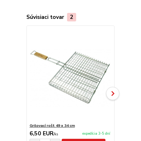
Súvisiaci tovar
2
Grilovací rošt 49 x 34 cm
Kliešte na 
6,50 EUR
5,90 EU
expedícia 3-5 dní
/
ks