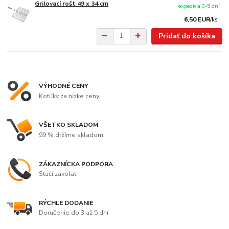
Grilovací rošt 49 x 34 cm
expedícia 3-5 dní
6,50 EUR
/
ks
Pridať do košíka
VÝHODNÉ CENY
Kotlíky za nízke ceny
VŠETKO SKLADOM
99 % držíme skladom
ZÁKAZNÍCKA PODPORA
Stačí zavolať
RÝCHLE DODANIE
Doručenie do 3 až 5 dní