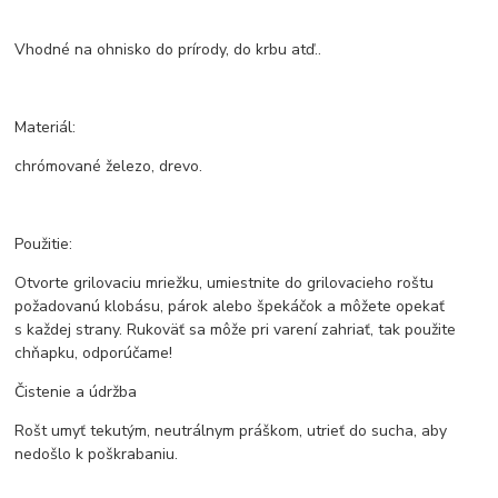
Vhodné na ohnisko do prírody, do krbu atď..
Materiál:
chrómované železo, drevo.
Použitie:
Otvorte grilovaciu mriežku, umiestnite do grilovacieho roštu
požadovanú klobásu, párok alebo špekáčok a môžete opekať
s každej strany. Rukoväť sa môže pri varení zahriať, tak použite
chňapku, odporúčame!
Čistenie a údržba
Rošt umyť tekutým, neutrálnym práškom, utrieť do sucha, aby
nedošlo k poškrabaniu.