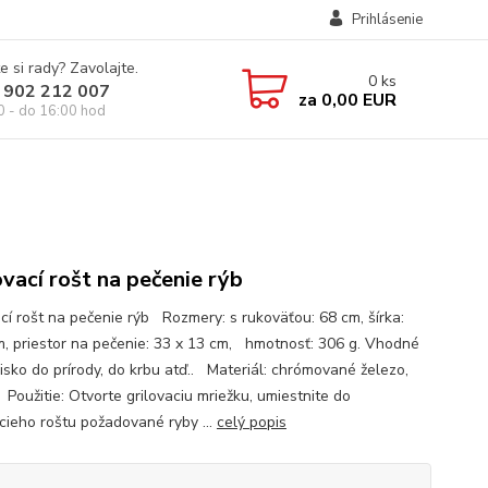
Prihlásenie
e si rady? Zavolajte.
0
ks
 902 212 007
za
0,00 EUR
0 - do 16:00 hod
ovací rošt na pečenie rýb
ací rošt na pečenie rýb Rozmery: s rukoväťou: 68 cm, šírka:
m, priestor na pečenie: 33 x 13 cm, hmotnosť: 306 g. Vhodné
isko do prírody, do krbu atď.. Materiál: chrómované železo,
 Použitie: Otvorte grilovaciu mriežku, umiestnite do
acieho roštu požadované ryby ...
celý popis