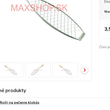
Dos
Nie
3,
Číslo p
é produkty
Rošt na pečenie klobás