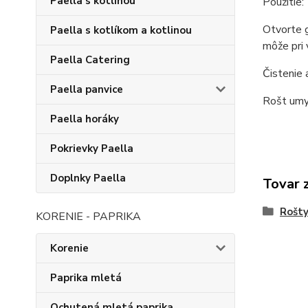
Paella s kotlinou
Použitie:
Otvorte g
Paella s kotlíkom a kotlinou
môže pri 
Paella Catering
Čistenie 
Paella panvice
Rošt umyť
Paella horáky
Pokrievky Paella
Doplnky Paella
Tovar 
Rošty
KORENIE - PAPRIKA
Korenie
Paprika mletá
Ochutená mletá paprika