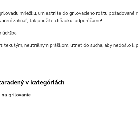
rilovaciu mriežku, umiestnite do grilovacieho roštu požadované 
varení zahriať, tak použite chňapku, odporúčame!
a údržba
 tekutým, neutrálnym práškom, utrieť do sucha, aby nedošlo k p
zaradený v kategóriách
 na grilovanie