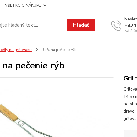
VŠETKO O NÁKUPE
Neviet
Hľadať
+421
od 8:0
ošty na grilovanie
Rošt na pečenie rýb
 na pečenie rýb
Gril
Grilov
14,5 c
na ohn
drevo.
grilov