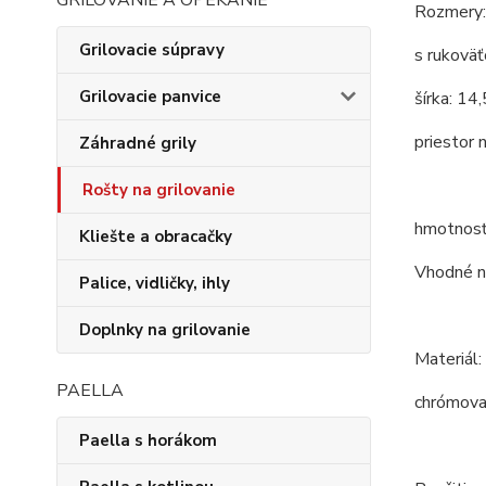
GRILOVANIE A OPEKANIE
Rozmery:
Grilovacie súpravy
s rukoväť
Grilovacie panvice
šírka: 14,
priestor 
Záhradné grily
Rošty na grilovanie
hmotnosť
Kliešte a obracačky
Vhodné na
Palice, vidličky, ihly
Doplnky na grilovanie
Materiál:
PAELLA
chrómova
Paella s horákom