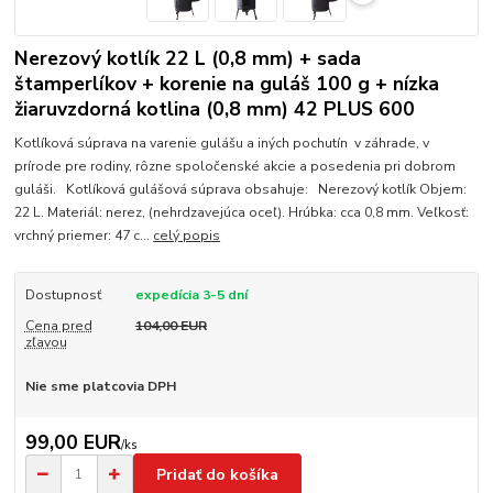
Nerezový kotlík 22 L (0,8 mm) + sada
štamperlíkov + korenie na guláš 100 g + nízka
žiaruvzdorná kotlina (0,8 mm) 42 PLUS 600
Kotlíková súprava na varenie gulášu a iných pochutín v záhrade, v
prírode pre rodiny, rôzne spoločenské akcie a posedenia pri dobrom
guláši. Kotlíková gulášová súprava obsahuje: Nerezový kotlík Objem:
22 L. Materiál: nerez, (nehrdzavejúca oceľ). Hrúbka: cca 0,8 mm. Veľkosť:
vrchný priemer: 47 c...
celý popis
Dostupnosť
expedícia 3-5 dní
Cena pred
104,00 EUR
zľavou
Nie sme platcovia DPH
99,00 EUR
/
ks
Pridať do košíka