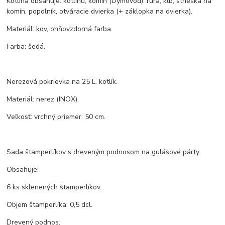
Kotlina obsahuje: kotlinu, komín (Dymovod): rúra, kĺb, strieška na
komín, popolník, otváracie dvierka (+ záklopka na dvierka).
Materiál: kov, ohňovzdorná farba.
Farba: šedá.
Nerezová pokrievka na 25 L. kotlík.
Materiál: nerez (INOX).
Veľkosť: vrchný priemer: 50 cm.
Sada štamperlíkov s dreveným podnosom na gulášové párty
Obsahuje:
6 ks sklenených štamperlíkov.
Objem štamperlíka: 0,5 dcl.
Drevený podnos.