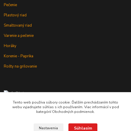
Pečenie
Plastový riad
Smaltovaný riad
Varenie a pečenie
Horáky
Korenie - Paprika
Rošty na grilovanie
+421 902 212 007
od 8:00 - do 16:00 hod
Tento web používa súbory cookie. Ďalším prechádzaním tohto
webu vyjadrujete súhlas s ich používaním. Viac informácií v pod
info@kotlik.sk
kategórií Obchodných podmienok.
Súhlasím
Nastavenia