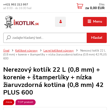
0
ks
+421 902 212 007
za
0,00 EUR
od 8:00 - do 16:00 hod
Menu
Hľadať
Úvod
Kotlíkové súpravy
Lacné kotlíkové súpravy
Nerezový kotlík 22 L
(0,8 mm) + korenie + štamperlíky + nízka žiaruvzdorná kotlina (0,8 mm) 42 PLUS
600
Nerezový kotlík 22 L (0,8 mm) +
korenie + štamperlíky + nízka
žiaruvzdorná kotlina (0,8 mm) 42
PLUS 600
Akcia
TOP produkt