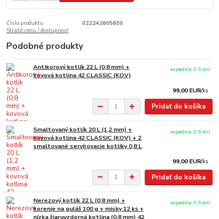
Číslo produktu:
022242605600
Strážiť cenu / dostupnosť
Podobné produkty
Antikorový kotlík 22 L (0,8 mm) +
expedícia 3-5 dní
kovová kotlina 42 CLASSIC (KOV)
99,00 EUR
/
ks
Pridať do košíka
Smaltovaný kotlík 20 L (1,2 mm) +
expedícia 3-5 dní
kovová kotlina 42 CLASSIC (KOV) + 2
smaltované servírovacie kotlíky 0,8 L
99,00 EUR
/
ks
Pridať do košíka
Nerezový kotlík 22 L (0,8 mm) +
expedícia 3-5 dní
korenie na guláš 100 g + misky 12 ks +
nízka žiaruvzdorná kotlina (0,8 mm) 42