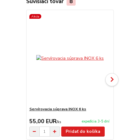
Súvisiaci tovar
8
Akcia
Servírovacia súprava INOX 6 ks
Servírovací 
55,00 EUR
9,95 EU
expedícia 3-5 dní
/
ks
Pridať do košíka