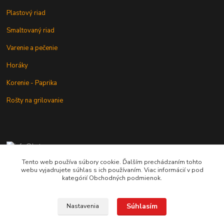
Plastový riad
Smaltovaný riad
Varenie a pečenie
Horáky
Korenie - Paprika
Rošty na grilovanie
+421 902 212 007
od 8:00 - do 16:00 hod
Tento web používa súbory cookie. Ďalším prechádzaním tohto
webu vyjadrujete súhlas s ich používaním. Viac informácií v pod
info@kotlik.sk
kategórií Obchodných podmienok.
Súhlasím
Nastavenia