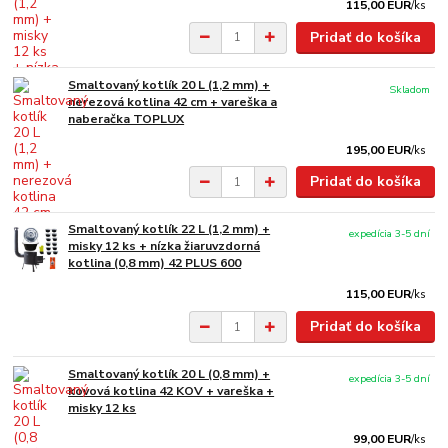
115,00 EUR
/
ks
Pridať do košíka
Smaltovaný kotlík 20 L (1,2 mm) +
Skladom
nerezová kotlina 42 cm + vareška a
naberačka TOPLUX
195,00 EUR
/
ks
Pridať do košíka
Smaltovaný kotlík 22 L (1,2 mm) +
expedícia 3-5 dní
misky 12 ks + nízka žiaruvzdorná
kotlina (0,8 mm) 42 PLUS 600
115,00 EUR
/
ks
Pridať do košíka
Smaltovaný kotlík 20 L (0,8 mm) +
expedícia 3-5 dní
kovová kotlina 42 KOV + vareška +
misky 12 ks
99,00 EUR
/
ks