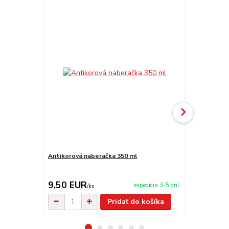
TOP produkt
Akcia
Antikorová naberačka 350 ml
Horák 7 kW 
príslušenst
9,50 EUR
65,00 E
expedícia 3-5 dní
/
ks
Pridať do košíka