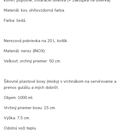
komín, popolník, otváracie dvierka (+ záklopka na dvierka).
Materiál: kov, ohňovzdorná farba.
Farba: šedá.
Nerezová pokrievka na 20 L. kotlík.
Materiál: nerez (INOX).
Veľkosť: vrchný priemer: 50 cm.
Šikovné plastové boxy (misky) s vrchnákom na servírovanie a
prenos gulášu a iných dobrôt.
Objem: 1000 ml.
Vrchný priemer boxu: 15 cm.
Výška: 7,5 cm.
Odolný voči teplu.