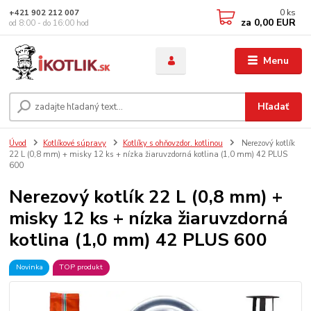
0
ks
+421 902 212 007
za
0,00 EUR
od 8:00 - do 16:00 hod
Menu
Hľadať
Úvod
Kotlíkové súpravy
Kotlíky s ohňovzdor. kotlinou
Nerezový kotlík
22 L (0,8 mm) + misky 12 ks + nízka žiaruvzdorná kotlina (1,0 mm) 42 PLUS
600
Nerezový kotlík 22 L (0,8 mm) +
misky 12 ks + nízka žiaruvzdorná
kotlina (1,0 mm) 42 PLUS 600
Novinka
TOP produkt