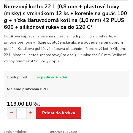
Nerezový kotlík 22 L (0,8 mm + plastové boxy
(misky) s vrchnákom 12 ks + korenie na guláš 100
g + nízka žiaruvzdorná kotlina (1,0 mm) 42 PLUS
600 + silikónová rukavica do 220 C°
Kotlíková súprava na varenie gulášu a iných pochutín v záhrade, v
prírode pre rodiny, rôzne spoločenské akcie a posedenia pri dobrom
guláši. Kotlíková gulášová súprava obsahuje: Nerezový kotlík Objem:
22 L. Materiál: nerez, (nehrdzavejúca oceľ). Hrúbka: cca 0,8 mm. Veľkosť:
vrchný priemer: 47 c...
celý popis
Dostupnosť
expedícia 3-5 dní
Nie sme platcovia DPH
119,00 EUR
/
ks
Pridať do košíka
Číslo produktu:
0922081042600