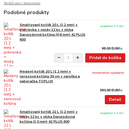
Strážiť cenu / dostupnosť
Podobné produkty
Smaltovaný kotlík 20 L (1,2 mm) +
expedícia 3-5 dní
pokrievka + misky 12 ks + nízka
žiaruvzdorná kotlina (0,8 mm) 42 PLUS
600
99,00 EUR
/
ks
Pridať do košíka
Medený kotlík 20 L (1,2 mm) +
momentálne vypredané
nerezová kotlina 39 cm + vareška a
naberačka TOPLUX
393,00 EUR
/
ks
Detail
Smaltovaný kotlík 22 L (1,2 mm) +
expedícia 3-5 dní
misky 12 ks + nízka žiaruvzdorná
kotlina (1,0 mm) 42 PLUS 600