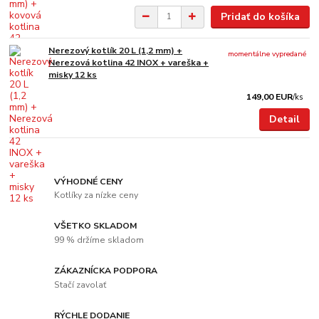
Pridať do košíka
Nerezový kotlík 20 L (1,2 mm) +
momentálne vypredané
Nerezová kotlina 42 INOX + vareška +
misky 12 ks
149,00 EUR
/
ks
Detail
VÝHODNÉ CENY
Kotlíky za nízke ceny
VŠETKO SKLADOM
99 % držíme skladom
ZÁKAZNÍCKA PODPORA
Stačí zavolať
RÝCHLE DODANIE