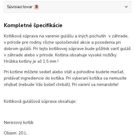
Súvisiaci tovar
8
Kompletné špecifikácie
Kotlíková súprava na varenie gulášu a iných pochutín v záhrade,
v prírode pre rodiny, rôzne spoločenské akcie a posedenia pri
dobrom guláši. Pri tejto kotlíkovej súprave bude pôžitok variť guláš
v záhrade alebo v prírode. Kotlina obsahuje vysoké nožičky.
Hrúbka kotliny je až 1,5 mm !
Pri kotline môžete sedieť alebo stáť a pohodlne budete miešať,
pridávať ingrediencie do kotlíka. Pri vyberaní kotlíka sa nemusíte
ohýbať (nebude Vás bolieť chrbát). Pri varení sa nenarobíte!
Kotlíková gulášová súprava obsahuje:
Nerezový kotlík
Objem: 20 L.