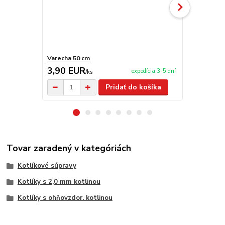
Varecha 50 cm
Servírovacia
3,90 EUR
99,00 E
expedícia 3-5 dní
/
ks
Pridať do košíka
Tovar zaradený v kategóriách
Kotlíkové súpravy
Kotlíky s 2,0 mm kotlinou
Kotlíky s ohňovzdor. kotlinou