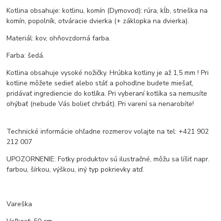
Kotlina obsahuje: kotlinu, komín (Dymovod): rúra, kĺb, strieška na
komín, popolník, otváracie dvierka (+ záklopka na dvierka).
Materiál: kov, ohňovzdorná farba.
Farba: šedá.
Kotlina obsahuje vysoké nožičky. Hrúbka kotliny je až 1,5 mm ! Pri
kotline môžete sedieť alebo stáť a pohodlne budete miešať,
pridávať ingrediencie do kotlíka. Pri vyberaní kotlíka sa nemusíte
ohýbať (nebude Vás bolieť chrbát). Pri varení sa nenarobíte!
Technické informácie ohľadne rozmerov volajte na tel: +421 902
212 007
UPOZORNENIE: Fotky produktov sú ilustračné, môžu sa líšiť napr.
farbou, šírkou, výškou, iný typ pokrievky atď.
Vareška