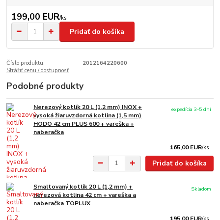
199,00 EUR
/
ks
Pridať do košíka
Číslo produktu:
2012164220600
Strážiť cenu / dostupnosť
Podobné produkty
Nerezový kotlík 20 L (1,2 mm) INOX +
expedícia 3-5 dní
vysoká žiaruvzdorná kotlina (1,5 mm)
HODO 42 cm PLUS 600 + vareška +
naberačka
165,00 EUR
/
ks
Pridať do košíka
Smaltovaný kotlík 20 L (1,2 mm) +
Skladom
nerezová kotlina 42 cm + vareška a
naberačka TOPLUX
195,00 EUR
/
ks