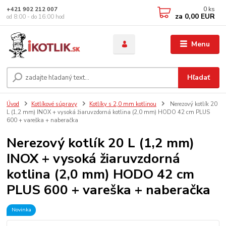
0
ks
+421 902 212 007
za
0,00 EUR
od 8:00 - do 16:00 hod
Menu
Hľadať
Úvod
Kotlíkové súpravy
Kotlíky s 2,0 mm kotlinou
Nerezový kotlík 20
L (1,2 mm) INOX + vysoká žiaruvzdorná kotlina (2,0 mm) HODO 42 cm PLUS
600 + vareška + naberačka
Nerezový kotlík 20 L (1,2 mm)
INOX + vysoká žiaruvzdorná
kotlina (2,0 mm) HODO 42 cm
PLUS 600 + vareška + naberačka
Novinka