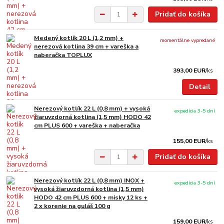
Pridať do košíka
Medený kotlík 20 L (1,2 mm) +
momentálne vypredané
nerezová kotlina 39 cm + vareška a
naberačka TOPLUX
393,00 EUR
/
ks
Detail
Nerezový kotlík 22 L (0,8 mm) + vysoká
expedícia 3-5 dní
žiaruvzdorná kotlina (1,5 mm) HODO 42
cm PLUS 600 + vareška + naberačka
155,00 EUR
/
ks
Pridať do košíka
Nerezový kotlík 22 L (0,8 mm) INOX +
expedícia 3-5 dní
vysoká žiaruvzdorná kotlina (1,5 mm)
HODO 42 cm PLUS 600 + misky 12 ks +
2 x korenie na guláš 100 g
159,00 EUR
/
ks