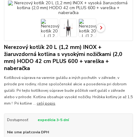
Nerezový kotlík 20 L (1,2 mm) INOX +
žiaruvzdorná kotlina s vysokými nožičkami (2,0
mm) HODO 42 cm PLUS 600 + vareška +
naberačka
Kotlíková súprava na varenie gulášu a iných pochutín v záhrade, v
prírode pre rodiny, rôzne spoločenské akcie a posedenia pri dobrom
guláši. Pri tejto kotlíkovej súprave bude pôžitok variť guláš v záhrade
alebo v prírode. Kotlina obsahuje vysoké nožičky. Hrúbka kotliny je až 1,5
mm ! Pri kotline ...
celý popis
Dostupnosť
expedícia 3-5 dní
Nie sme platcovia DPH