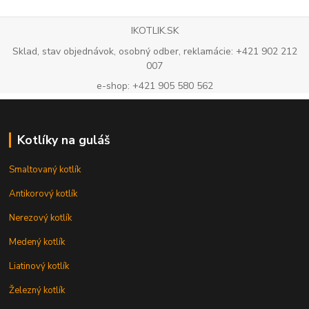
IKOTLIK.SK
Sklad, stav objednávok, osobný odber, reklamácie: +421 902 212
007
e-shop: +421 905 580 562
Kotlíky na guláš
Smaltovaný kotlík
Antikorový kotlík
Nerezový kotlík
Medený kotlík
Liatinový kotlík
Železný kotlík