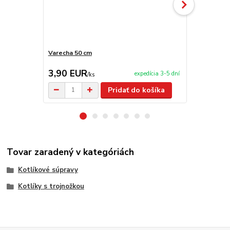
Varecha 50 cm
Antikorová 
3,90 EUR
9,50 EU
expedícia 3-5 dní
/
ks
Pridať do košíka
Tovar zaradený v kategóriách
Kotlíkové súpravy
Kotlíky s trojnožkou