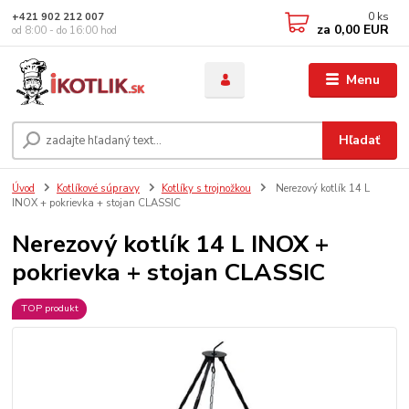
0
ks
+421 902 212 007
za
0,00 EUR
od 8:00 - do 16:00 hod
Menu
Hľadať
Úvod
Kotlíkové súpravy
Kotlíky s trojnožkou
Nerezový kotlík 14 L
INOX + pokrievka + stojan CLASSIC
Nerezový kotlík 14 L INOX +
pokrievka + stojan CLASSIC
TOP produkt