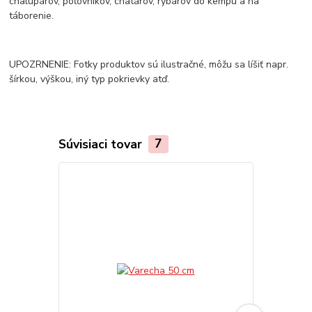
chalupárov, poľovníkov, chatárov, rybárov do kempu a na
táborenie.
UPOZRNENIE: Fotky produktov sú ilustračné, môžu sa líšiť napr.
šírkou, výškou, iný typ pokrievky atď.
Súvisiaci tovar
7