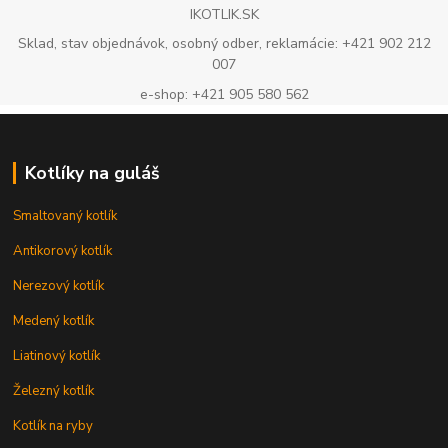
IKOTLIK.SK
Sklad, stav objednávok, osobný odber, reklamácie: +421 902 212
007
e-shop: +421 905 580 562
Kotlíky na guláš
Smaltovaný kotlík
Antikorový kotlík
Nerezový kotlík
Medený kotlík
Liatinový kotlík
Železný kotlík
Kotlík na ryby