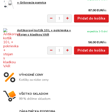
+ Grilovacia panvica
87,00 EUR
/
ks
Pridať do košíka
Antikorový kotlík 10 L + pokrievka +
expedícia 3-5 dní
stojan s kladkou VAR
56,00 EUR
/
ks
Pridať do košíka
VÝHODNÉ CENY
Kotlíky za nízke ceny
VŠETKO SKLADOM
99 % držíme skladom
ZÁKAZNÍCKA PODPORA