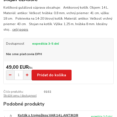
Kotlíková gulášová súprava obsahuje: Antikorový kotlík. Objem: 14 L.
Materiál: antikor. Veľkosť: hrúbka: 0,8 mm, vrchný priemer: 41 cm, výška:
18 cm. Pokrievka na 14-20 litrový kotlík. Materiál: antikor. Veľkosť: vrchný
priemer: 43 cm. Stojan na kotlík. Výška: 1,25 m, hrúbka 8 mm. Ideálny
stoj...
celý popis
Dostupnosť
expedícia 3-5 dní
Nie sme platcovia DPH
49,00 EUR
/
ks
Pridať do košíka
Číslo produktu:
0102
Strážiť cenu / dostupnosť
Podobné produkty
Kotlík s trojnožkou VAR 14 L ANTIKOR
expedícia 3-5 dní