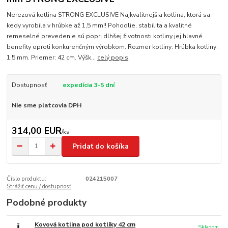
Nerezová kotlina STRONG EXCLUSIVE Najkvalitnejšia kotlina, ktorá sa
kedy vyrobila v hrúbke až 1,5 mm!! Pohodlie, stabilita a kvalitné
remeselné prevedenie sú popri dlhšej životnosti kotliny jej hlavné
benefity oproti konkurenčným výrobkom. Rozmer kotliny: Hrúbka kotliny:
1,5 mm. Priemer: 42 cm. Výšk...
celý popis
Dostupnosť
expedícia 3-5 dní
Nie sme platcovia DPH
314,00 EUR
/
ks
Pridať do košíka
Číslo produktu:
024215007
Strážiť cenu / dostupnosť
Podobné produkty
Kovová kotlina pod kotlíky 42 cm
Skladom