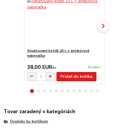
Smaltovaný kotlík 25 L + antikórová
Smaltovaný k
naberačka
38,00 EUR
37,50 E
Skladom
/
ks
Pridať do košíka
Tovar zaradený v kategóriách
Doplnky ku kotlíkom