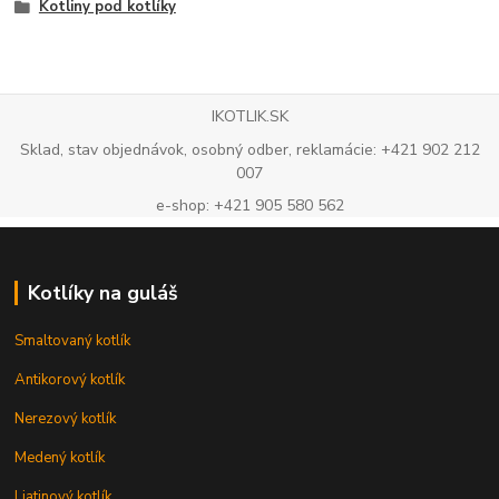
Kotliny pod kotlíky
IKOTLIK.SK
Sklad, stav objednávok, osobný odber, reklamácie: +421 902 212
007
e-shop: +421 905 580 562
Kotlíky na guláš
Smaltovaný kotlík
Antikorový kotlík
Nerezový kotlík
Medený kotlík
Liatinový kotlík