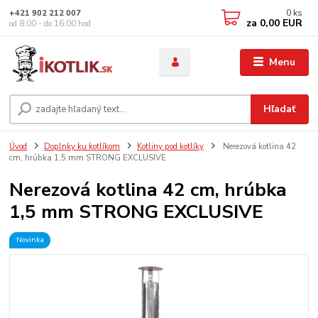
0
ks
+421 902 212 007
za
0,00 EUR
od 8:00 - do 16:00 hod
Menu
Hľadať
Úvod
Doplnky ku kotlíkom
Kotliny pod kotlíky
Nerezová kotlina 42
cm, hrúbka 1,5 mm STRONG EXCLUSIVE
Nerezová kotlina 42 cm, hrúbka
1,5 mm STRONG EXCLUSIVE
Novinka