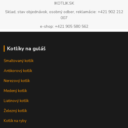
IKOTLIK.SK
Sklad, stav objednávok, osobný odber, reklamácie: +421 902 212
007
e-shop: +421 905 580 562
Kotlíky na guláš
Smaltovaný kotlík
Antikorový kotlík
Nerezový kotlík
Medený kotlík
Liatinový kotlík
Železný kotlík
Kotlík na ryby