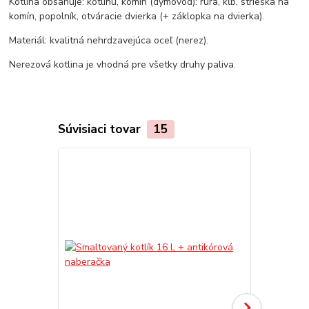
Kotlina obsahuje: kotlinu, komín (dymovod): rúra, kĺb, strieška na
komín, popolník, otváracie dvierka (+ záklopka na dvierka).
Materiál: kvalitná nehrdzavejúca oceľ (nerez).
Nerezová kotlina je vhodná pre všetky druhy paliva.
Súvisiaci tovar
15