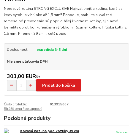
Nerezová kotlina STRONG EXCLUSIVE Najkvalitnejšia kotlina, ktorá sa
kedy vyrobila v hrúbke až 1,5 mm!! Pohodlie, stabilita a kvalitné
remeselné prevedenie sú popri dlhšej životnosti kotliny jej hlavné
benefity oproti konkurenčným výrobkom. Rozmer kotliny: Hrúbka kotliny:
1,5 mm. Priemer: 39 cm....
celý popis
Dostupnosť
expedícia 3-5 dní
Nie sme platcovia DPH
303,00 EUR
/
ks
Pridať do košíka
Číslo produktu:
013915007
Strážiť cenu / dostupnosť
Podobné produkty
Kovová kotlina pod kotlíky 39 cm
Skladom