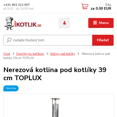
0
ks
+421 902 212 007
za
0,00 EUR
od 8:00 - do 16:00 hod
Menu
Hľadať
Úvod
Doplnky ku kotlíkom
Kotliny pod kotlíky
Nerezová kotlina pod
kotlíky 39 cm TOPLUX
Nerezová kotlina pod kotlíky 39
cm TOPLUX
Novinka