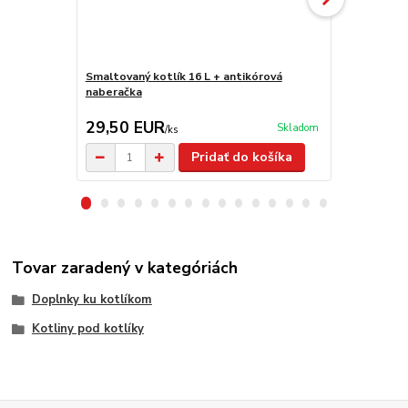
Smaltovaný kotlík 16 L + antikórová
Smaltovaný k
naberačka
29,50 EUR
29,50 E
Skladom
/
ks
Pridať do košíka
Tovar zaradený v kategóriách
Doplnky ku kotlíkom
Kotliny pod kotlíky