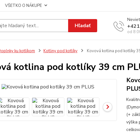
VŠETKO O NÁKUPE
Neviet
Hľadať
+421
od 8:0
oplnky ku kotlíkom
Kotliny pod kotlíky
Kovová kotlina pod kotlíky 
vá kotlina pod kotlíky 39 cm P
Kovo
PLU
Kvalitn
(Dymovo
(+ zákl
výška p
celková