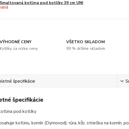
Smaltovaná kotlina pod kotlíky 39 cm UNI
VÝHODNÉ CENY
VŠETKO SKLADOM
Kotlíky za nízke ceny
99 % držíme skladom
etné špecifikácie
S
tné špecifikácie
kotlina pod kotlíky
bsahuje kotlinu, komín (Dymovod): rúra, kĺb, strieška na komín, po