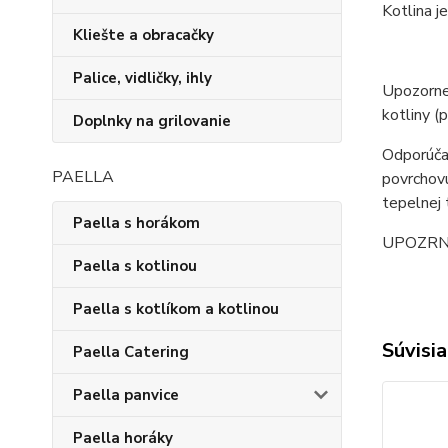
Kotlina j
Kliešte a obracačky
Palice, vidličky, ihly
Upozornen
kotliny (
Doplnky na grilovanie
Odporúčan
PAELLA
povrchovú
tepelnej 
Paella s horákom
UPOZRNENI
Paella s kotlinou
Paella s kotlíkom a kotlinou
Súvisia
Paella Catering
Paella panvice
Paella horáky