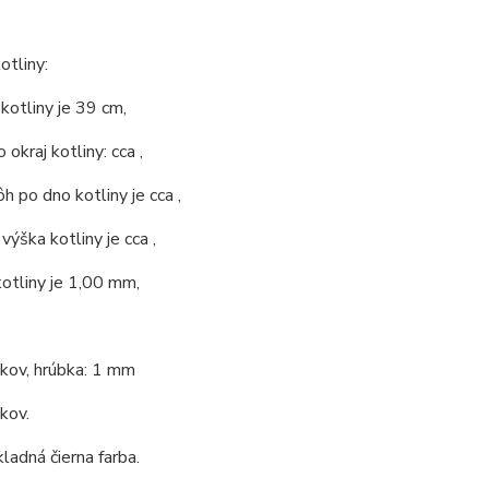
otliny:
 kotliny je 39 cm,
 okraj kotliny: cca ,
ôh po dno kotliny je cca ,
výška kotliny je cca ,
kotliny je 1,00 mm,
 kov, hrúbka: 1 mm
 kov.
kladná čierna farba.