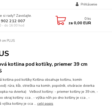
Prihlásenie
e si rady? Zavolajte.
0
ks
 902 212 007
za
0,00 EUR
0 - do 16:00 hod
39 cm PLUS
LUS
vá kotlina pod kotlíky, priemer 39 cm
S
á kotlina pod kotlíky Kotlina obsahuje kotlinu, komín
d): rúra, kĺb, strieška na komín, popolník, otváracie dvierka
opka na dvierka) Veľkosť kotliny: - priemer kotliny je 39 cm, -
o okraj kotliny: cca , - výška nôh po dno kotliny je cca , -
 výška kotliny je cca ...
celý popis