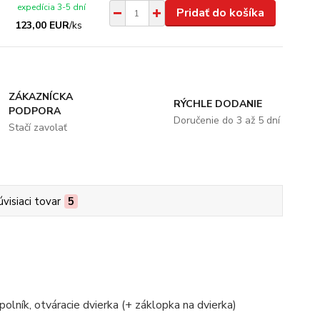
expedícia 3-5 dní
Pridať do košíka
123,00 EUR
/
ks
ZÁKAZNÍCKA
RÝCHLE DODANIE
PODPORA
Doručenie do 3 až 5 dní
Stačí zavolať
úvisiaci tovar
5
polník, otváracie dvierka (+ záklopka na dvierka)