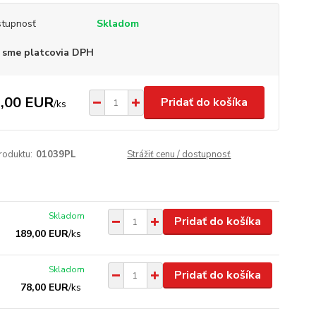
tupnosť
Skladom
 sme platcovia DPH
,00 EUR
Pridať do košíka
/
ks
roduktu:
01039PL
Strážiť cenu / dostupnosť
Skladom
Pridať do košíka
189,00 EUR
/
ks
Skladom
Pridať do košíka
78,00 EUR
/
ks