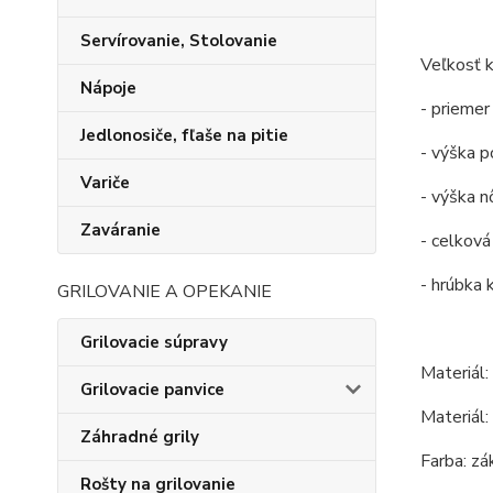
Servírovanie, Stolovanie
Veľkosť k
Nápoje
- priemer
Jedlonosiče, fľaše na pitie
- výška po
Variče
- výška n
Zaváranie
- celková 
- hrúbka 
GRILOVANIE A OPEKANIE
Grilovacie súpravy
Materiál:
Grilovacie panvice
Materiál:
Záhradné grily
Farba: zá
Rošty na grilovanie