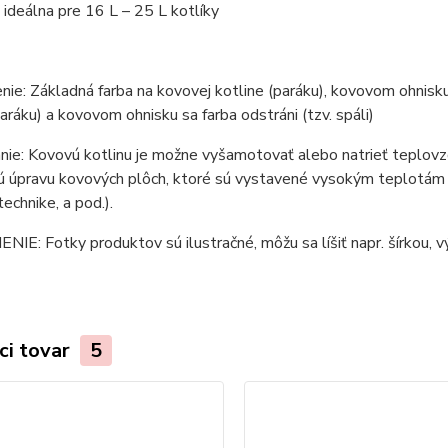
e ideálna pre 16 L – 25 L kotlíky
ie: Základná farba na kovovej kotline (paráku), kovovom ohnisku 
paráku) a kovovom ohnisku sa farba odstráni (tzv. spáli)
ie: Kovovú kotlinu je možne vyšamotovať alebo natrieť teplovzd
 úpravu kovových plôch, ktoré sú vystavené vysokým teplotám (ko
technike, a pod.).
E: Fotky produktov sú ilustračné, môžu sa líšiť napr. šírkou, vý
ci tovar
5