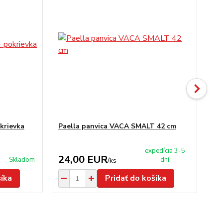
krievka
Paella panvica VACA SMALT 42 cm
Li
35
expedícia 3-5
24,00 EUR
2
Skladom
dní
/
ks
šíka
Pridať do košíka