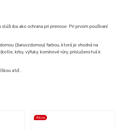
slúži iba ako ochrana pri prenose. Pri prvom používaní
ornou (žiaruvzdornou) farbou, ktorá je vhodná na
tle, krby, výfuky, komínové rúry, príslušenstvá k
škou atď...
Akcia
TO
Ak