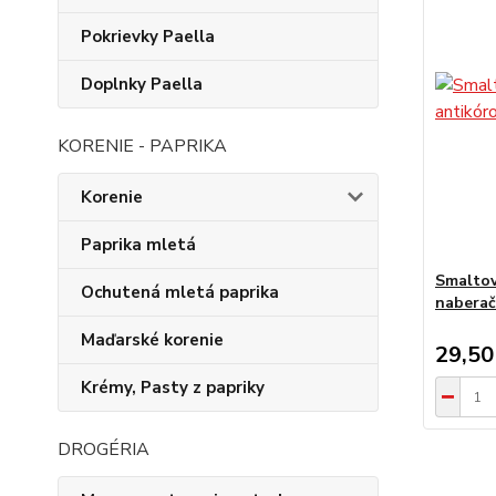
Pokrievky Paella
Doplnky Paella
KORENIE - PAPRIKA
Korenie
Paprika mletá
Smaltov
Ochutená mletá paprika
nabera
Maďarské korenie
29,50
Krémy, Pasty z papriky
DROGÉRIA