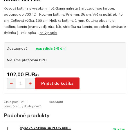
Kovová kotlina s vysokými nožičkami natretá žiaruvzdornou farbou,
odolnou do 700 °C. Rozmer kotliny: Priemer: 36 cm. Výška nožičiek: 45
cm. Celková výška: 155 cm. Hrúbka kotliny: 1 mm. Kotlina obsahuje:
kotlinu, komín (dymovod): rúra, kĺb, strieška na komín, popolník, otváracie
dvierka (+ záklopka...
celý popis
Dostupnosť
expedícia 3-5 dní
Nie sme platcovia DPH
102,00 EUR
/
ks
Pridať do košíka
Číslo produktu:
3645600
Strážiť cenu / dostupnosť
Podobné produkty
Vysoká kotlina 36 PLUS 600 +
Skladom