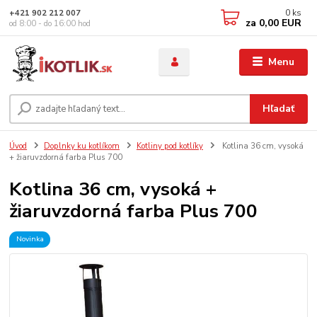
0
ks
+421 902 212 007
za
0,00 EUR
od 8:00 - do 16:00 hod
Menu
Hľadať
Úvod
Doplnky ku kotlíkom
Kotliny pod kotlíky
Kotlina 36 cm, vysoká
+ žiaruvzdorná farba Plus 700
Kotlina 36 cm, vysoká +
žiaruvzdorná farba Plus 700
Novinka