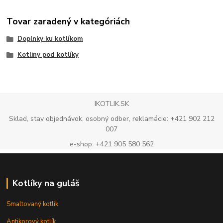
Tovar zaradený v kategóriách
Doplnky ku kotlíkom
Kotliny pod kotlíky
IKOTLIK.SK
Sklad, stav objednávok, osobný odber, reklamácie: +421 902 212
007
e-shop: +421 905 580 562
Kotlíky na guláš
Smaltovaný kotlík
Antikorový kotlík