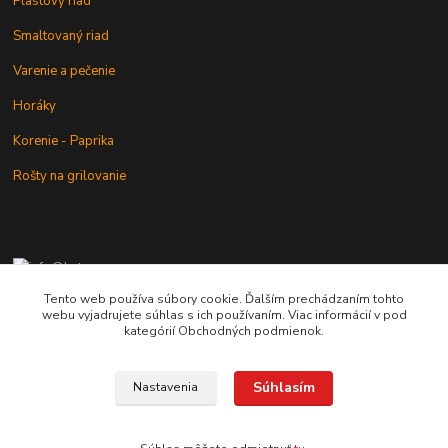
Plastový riad
Smaltovaný riad
Varenie a pečenie
Horáky
Korenie - Paprika
Rošty na grilovanie
+421 902 212 007
od 8:00 - do 16:00 hod
Tento web používa súbory cookie. Ďalším prechádzaním tohto
webu vyjadrujete súhlas s ich používaním. Viac informácií v pod
info@kotlik.sk
kategórií Obchodných podmienok.
Súhlasím
Nastavenia
Copyright © 2017-2027 MACSHOP.SK, všetky práva vyhradené..