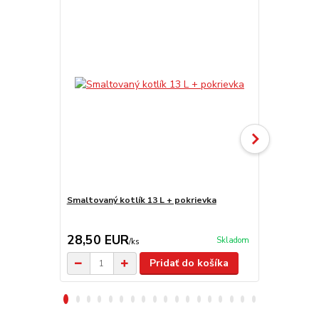
Smaltovaný kotlík 13 L + pokrievka
Smaltovaný k
naberačka
28,50 EUR
27,50 E
Skladom
/
ks
Pridať do košíka