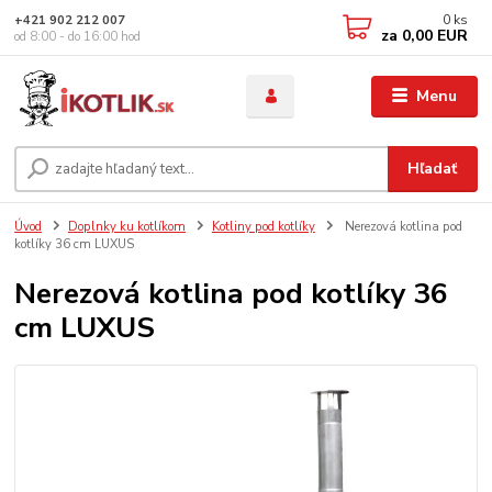
0
ks
+421 902 212 007
za
0,00 EUR
od 8:00 - do 16:00 hod
Menu
Hľadať
Úvod
Doplnky ku kotlíkom
Kotliny pod kotlíky
Nerezová kotlina pod
kotlíky 36 cm LUXUS
Nerezová kotlina pod kotlíky 36
cm LUXUS