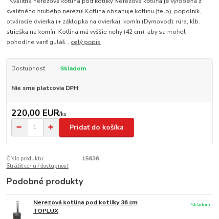
Kvalitná nerezová kotlina pod kotlíky Nerezová kotlina je vyrobená z
kvalitného hrubého nerezu! Kotlina obsahuje kotlinu (telo), popolník,
otváracie dvierka (+ záklopka na dvierka), komín (Dymovod): rúra, kĺb,
strieška na komín. Kotlina má vyššie nohy (42 cm), aby sa mohol
pohodlne variť guláš...
celý popis
Dostupnosť
Skladom
Nie sme platcovia DPH
220,00 EUR
/
ks
Pridať do košíka
Číslo produktu:
15636
Strážiť cenu / dostupnosť
Podobné produkty
Nerezová kotlina pod kotlíky 36 cm
Skladom
TOPLUX