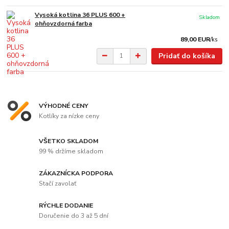
Vysoká kotlina 36 PLUS 600 +
Skladom
ohňovzdorná farba
89,00 EUR
/
ks
Pridať do košíka
VÝHODNÉ CENY
Kotlíky za nízke ceny
VŠETKO SKLADOM
99 % držíme skladom
ZÁKAZNÍCKA PODPORA
Stačí zavolať
RÝCHLE DODANIE
Doručenie do 3 až 5 dní