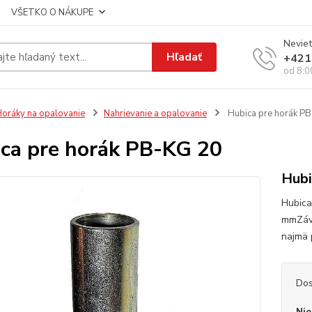
VŠETKO O NÁKUPE
Neviet
Hľadať
+421
od 8:0
oráky na opalovanie
Nahrievanie a opalovanie
Hubica pre horák P
ca pre horák PB-KG 20
Hubi
Hubica
mmZávi
najmä 
Dos
Nie