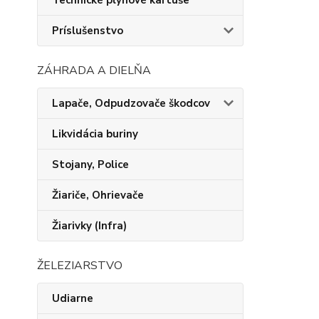
Technické plynové kartuše
Príslušenstvo
ZÁHRADA A DIELŇA
Lapače, Odpudzovače škodcov
Likvidácia buriny
Stojany, Police
Žiariče, Ohrievače
Žiarivky (Infra)
ŽELEZIARSTVO
Udiarne