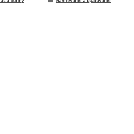
dácia buriny
Nahrievanie a opalovanie