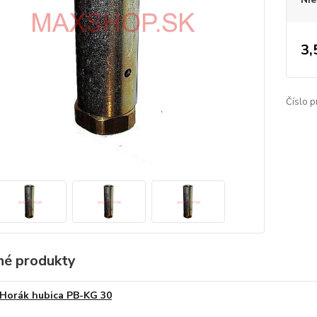
3,
Číslo p
é produkty
Horák hubica PB-KG 30