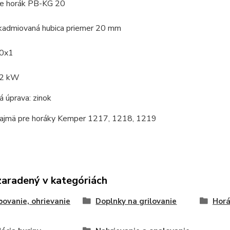
re horák PB-KG 20
kadmiovaná hubica priemer 20 mm
10x1
,2 kW
 úprava: zinok
ajmä pre horáky Kemper 1217, 1218, 1219
zaradený v kategóriách
ovanie, ohrievanie
Doplnky na grilovanie
Horá