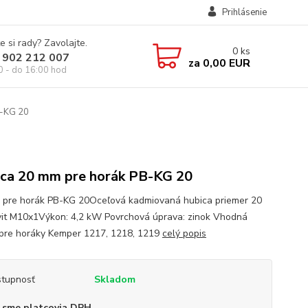
Prihlásenie
e si rady? Zavolajte.
0
ks
 902 212 007
za
0,00 EUR
0 - do 16:00 hod
B-KG 20
ca 20 mm pre horák PB-KG 20
 pre horák PB-KG 20Oceľová kadmiovaná hubica priemer 20
t M10x1Výkon: 4,2 kW Povrchová úprava: zinok Vhodná
pre horáky Kemper 1217, 1218, 1219
celý popis
tupnosť
Skladom
 sme platcovia DPH