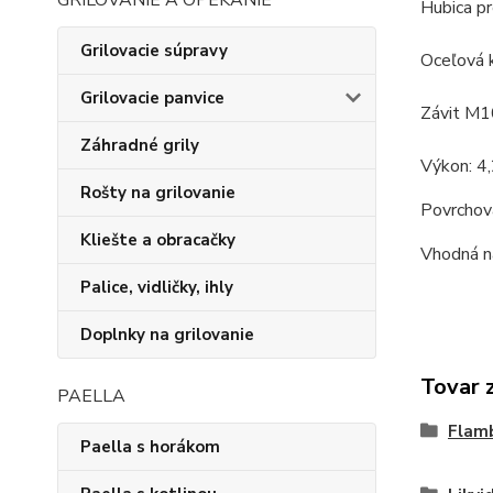
GRILOVANIE A OPEKANIE
Hubica p
Grilovacie súpravy
Oceľová 
Grilovacie panvice
Závit M
Záhradné grily
Výkon: 4
Rošty na grilovanie
Povrchová
Kliešte a obracačky
Vhodná n
Palice, vidličky, ihly
Doplnky na grilovanie
Tovar 
PAELLA
Flamb
Paella s horákom