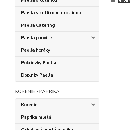
Paella s kotlinou
Likvi
Paella s kotlíkom a kotlinou
Paella Catering
Paella panvice
Paella horáky
Pokrievky Paella
Doplnky Paella
KORENIE - PAPRIKA
Korenie
Paprika mletá
Ochutená mletá paprika