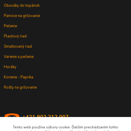
Obuváky do topánok
Panvice na grilovanie
Pečenie
Plastový riad
Smaltovaný riad
Varenie a pečenie
Horáky
Korenie - Paprika
Rošty na grilovanie
+421 902 212 007
od 8:00 - do 16:00 hod
Tento web používa súbory cookie. Ďalším prechádzaním tohto