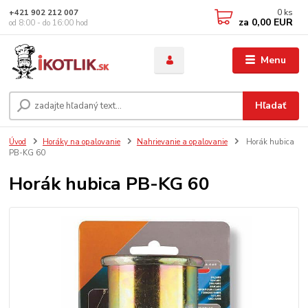
0
ks
+421 902 212 007
za
0,00 EUR
od 8:00 - do 16:00 hod
Menu
Hľadať
Úvod
Horáky na opalovanie
Nahrievanie a opalovanie
Horák hubica
PB-KG 60
Horák hubica PB-KG 60