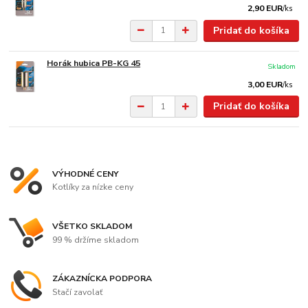
2,90 EUR
/
ks
Pridať do košíka
Horák hubica PB-KG 45
Skladom
3,00 EUR
/
ks
Pridať do košíka
VÝHODNÉ CENY
Kotlíky za nízke ceny
VŠETKO SKLADOM
99 % držíme skladom
ZÁKAZNÍCKA PODPORA
Stačí zavolať