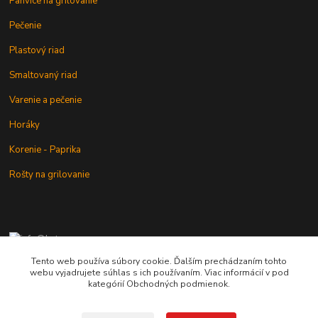
Panvice na grilovanie
Pečenie
Plastový riad
Smaltovaný riad
Varenie a pečenie
Horáky
Korenie - Paprika
Rošty na grilovanie
+421 902 212 007
od 8:00 - do 16:00 hod
Tento web používa súbory cookie. Ďalším prechádzaním tohto
webu vyjadrujete súhlas s ich používaním. Viac informácií v pod
info@kotlik.sk
kategórií Obchodných podmienok.