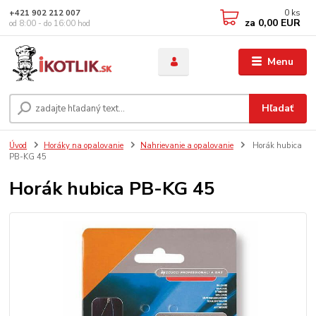
0
ks
+421 902 212 007
za
0,00 EUR
od 8:00 - do 16:00 hod
Menu
Hľadať
Úvod
Horáky na opalovanie
Nahrievanie a opalovanie
Horák hubica
PB-KG 45
Horák hubica PB-KG 45