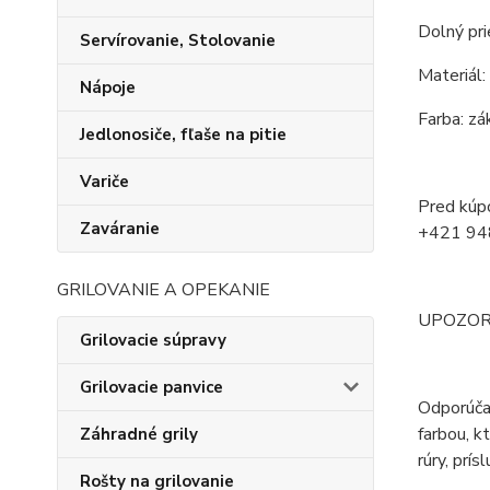
Dolný pr
Servírovanie, Stolovanie
Materiál:
Nápoje
Farba: zák
Jedlonosiče, fľaše na pitie
Variče
Pred kúpo
Zaváranie
+421 94
GRILOVANIE A OPEKANIE
UPOZORNEN
Grilovacie súpravy
Grilovacie panvice
Odporúčan
farbou, k
Záhradné grily
rúry, prís
Rošty na grilovanie