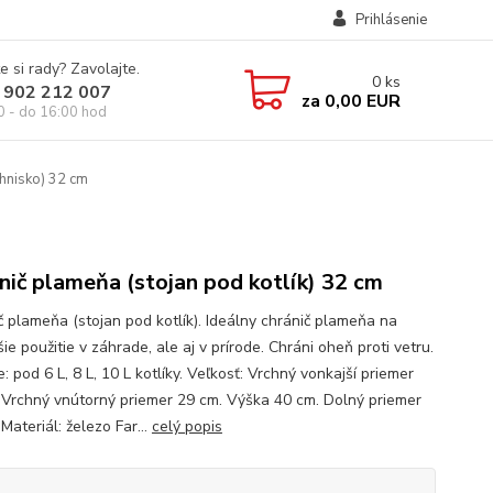
Prihlásenie
e si rady? Zavolajte.
0
ks
 902 212 007
za
0,00 EUR
0 - do 16:00 hod
hnisko) 32 cm
nič plameňa (stojan pod kotlík) 32 cm
č plameňa (stojan pod kotlík). Ideálny chránič plameňa na
ie použitie v záhrade, ale aj v prírode. Chráni oheň proti vetru.
e: pod 6 L, 8 L, 10 L kotlíky. Veľkosť: Vrchný vonkajší priemer
 Vrchný vnútorný priemer 29 cm. Výška 40 cm. Dolný priemer
Materiál: železo Far...
celý popis