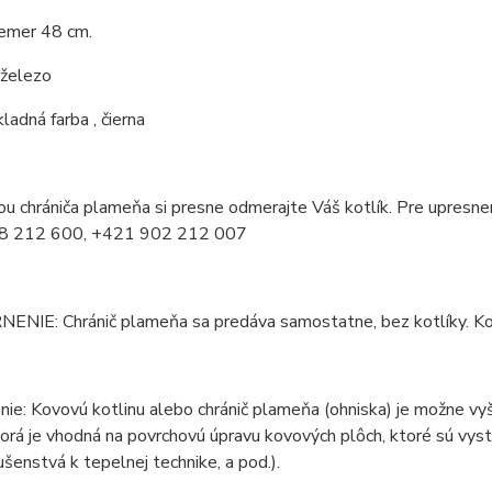
iemer 48 cm.
 železo
ladná farba , čierna
u chrániča plameňa si presne odmerajte Váš kotlík. Pre upresnenie
8 212 600, +421 902 212 007
IE: Chránič plameňa sa predáva samostatne, bez kotlíky. Kotlík 
ie: Kovovú kotlinu alebo chránič plameňa (ohniska) je možne vy
torá je vhodná na povrchovú úpravu kovových plôch, ktoré sú vy
lušenstvá k tepelnej technike, a pod.).