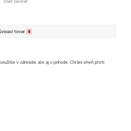
Stačí zavolať
úvisiaci tovar
4
užitie v záhrade, ale aj v prírode. Chráni oheň proti