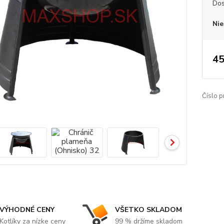
Dos
Nie
45
Číslo p
VÝHODNÉ CENY
VŠETKO SKLADOM
Kotlíky za nízke ceny
99 % držíme skladom