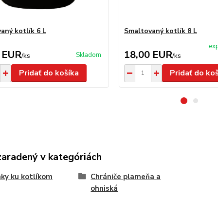
aný kotlík 6 L
Smaltovaný kotlík 8 L
exp
 EUR
18,00 EUR
Skladom
/
ks
/
ks
Pridať do košíka
Pridať do ko
zaradený v kategóriách
ky ku kotlíkom
Chrániče plameňa a
ohniská