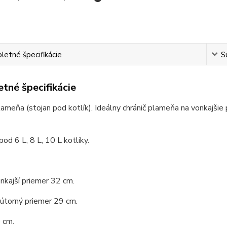
etné špecifikácie
S
tné špecifikácie
lameňa (stojan pod kotlík). Ideálny chránič plameňa na vonkajšie po
pod 6 L, 8 L, 10 L kotlíky.
nkajší priemer 32 cm.
útorný priemer 29 cm.
 cm.