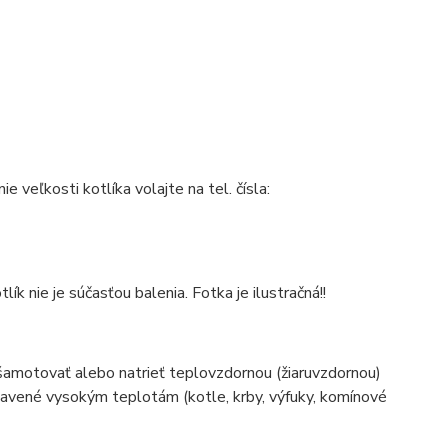
 veľkosti kotlíka volajte na tel. čísla:
nie je súčasťou balenia. Fotka je ilustračná!!
šamotovať alebo natrieť teplovzdornou (žiaruvzdornou)
stavené vysokým teplotám (kotle, krby, výfuky, komínové