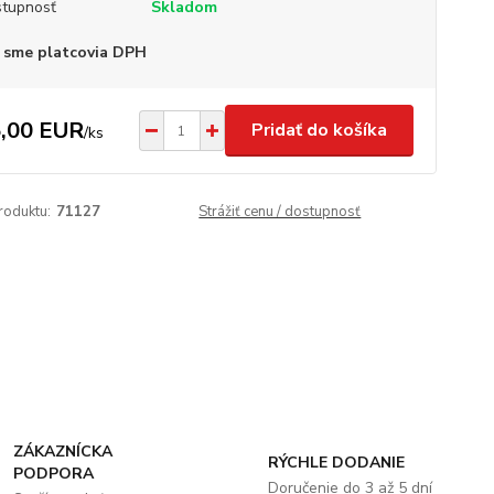
tupnosť
Skladom
 sme platcovia DPH
,00 EUR
Pridať do košíka
/
ks
roduktu:
71127
Strážiť cenu / dostupnosť
ZÁKAZNÍCKA
RÝCHLE DODANIE
PODPORA
Doručenie do 3 až 5 dní