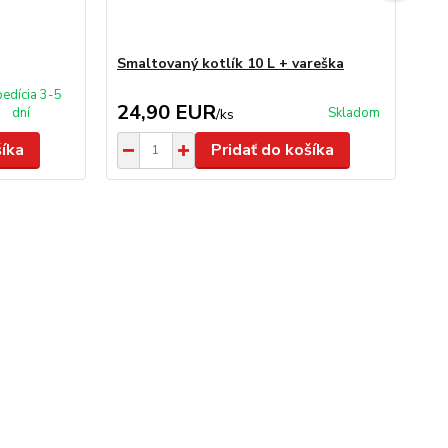
Smaltovaný kotlík 10 L + vareška
An
na
edícia 3-5
24,90 EUR
2
dní
Skladom
/
ks
šíka
Pridať do košíka