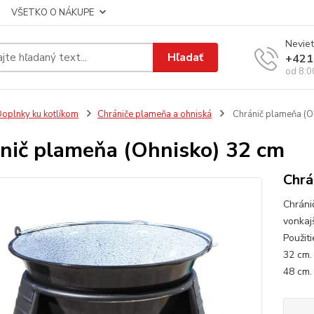
VŠETKO O NÁKUPE
Neviet
Hľadať
+421
od 8:0
oplnky ku kotlíkom
Chrániče plameňa a ohniská
Chránič plameňa (O
nič plameňa (Ohnisko) 32 cm
Chrá
Chráni
vonkajš
Použiti
32 cm.
48 cm. 