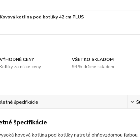
Kovová kotlina pod kotlíky 42 cm PLUS
VÝHODNÉ CENY
VŠETKO SKLADOM
Kotlíky za nízke ceny
99 % držíme skladom
etné špecifikácie
S
tné špecifikácie
vysoká kovová kotlina pod kotlíky natretá ohňovzdornou farbou,