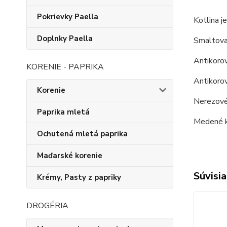
Pokrievky Paella
Kotlina je
Doplnky Paella
Smaltova
Antikorov
KORENIE - PAPRIKA
Antikorov
Korenie
Nerezové 
Paprika mletá
Medené k
Ochutená mletá paprika
Maďarské korenie
Súvisia
Krémy, Pasty z papriky
DROGÉRIA