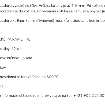
bsahuje vysoké nožičky. Hrúbka kotliny je až 1,5 mm ! Pri kotli
ingrediencie do kotlíka. Pri vyberaní kotlíka sa nemusíte ohýbať (
bsahuje kotlinu, komín (Dymovod): rúra, kĺb, strieška na komín, po
CKÉ PARAMETRE
otliny: 42 cm.
 kov, hrúbka: 1,5 mm.
 kov.
aruvzdorná náterová farba do 600 °C.
dá.
é informácie ohľadne rozmerov volajte na tel: +421 902 212 00