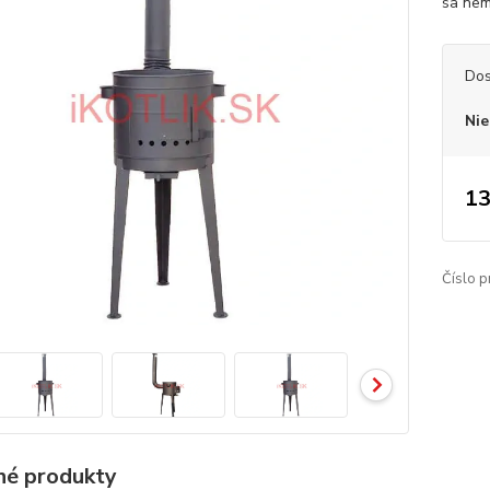
sa nem
Dos
Nie
13
Číslo p
é produkty