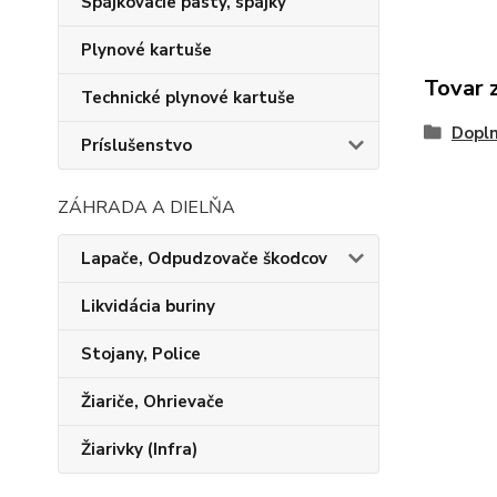
Spájkovacie pasty, spájky
Plynové kartuše
Tovar 
Technické plynové kartuše
Dopln
Príslušenstvo
ZÁHRADA A DIELŇA
Lapače, Odpudzovače škodcov
Likvidácia buriny
Stojany, Police
Žiariče, Ohrievače
Žiarivky (Infra)