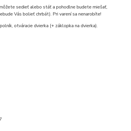
ne môžete sedieť alebo stáť a pohodlne budete miešať,
nebude Vás bolieť chrbát). Pri varení sa nenarobíte!
polník, otváracie dvierka (+ záklopka na dvierka).
7