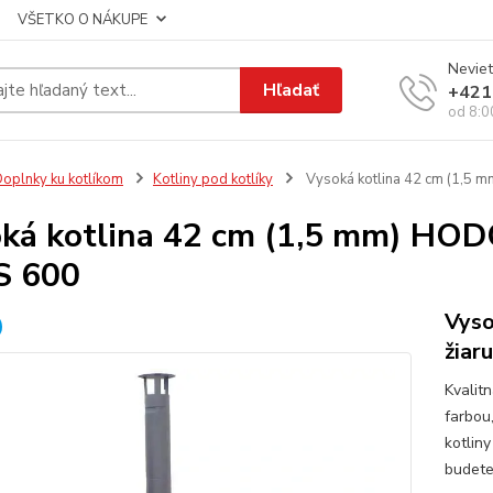
VŠETKO O NÁKUPE
Neviet
Hľadať
+421
od 8:0
oplnky ku kotlíkom
Kotliny pod kotlíky
Vysoká kotlina 42 cm (1,5 
ká kotlina 42 cm (1,5 mm) HODO
S 600
Vyso
žiar
Kvalit
farbou
kotliny
budete 