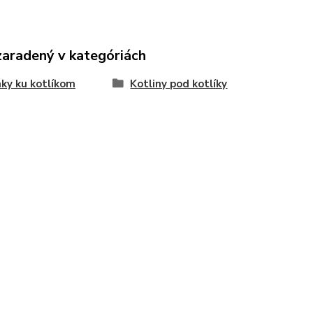
zaradený v kategóriách
ky ku kotlíkom
Kotliny pod kotlíky