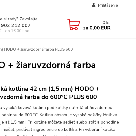
Prihlásenie
e si rady? Zavolajte.
0
ks
 902 212 007
za
0,00 EUR
0 - do 16:00 hod
mm) HODO + žiaruvzdorná farba PLUS 600
 + žiaruvzdorná farba
ká kotlina 42 cm (1,5 mm) HODO +
uvzdorná farba do 600°C PLUS 600
ná vysoká kovová kotlina pod kotlíky natretá ohňovzdornou
, odolnou do 600 °C. Kotlina obsahuje vysoké nožičky. Hrúbka
 je až 1,5 mm ! Pri kotline môžete sedieť alebo stáť a pohodlne
miešať, pridávať ingrediencie do kotlíka. Pri vyberaní kotlíka