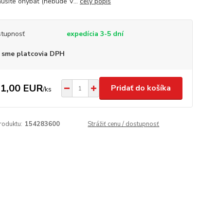
usíte ohýbať (nebude V...
celý popis
tupnosť
expedícia 3-5 dní
 sme platcovia DPH
1,00 EUR
Pridať do košíka
/
ks
roduktu:
154283600
Strážiť cenu / dostupnosť