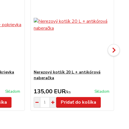
krievka
Nerezový kotlík 20 L + antikórová
Ner
naberačka
an
135,00 EUR
1
Skladom
Skladom
/
ks
šíka
Pridať do košíka