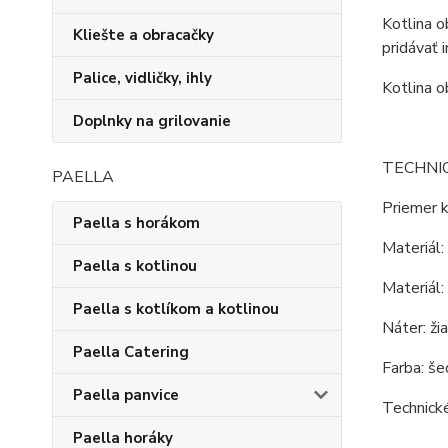
Kotlina o
Kliešte a obracačky
pridávať 
Palice, vidličky, ihly
Kotlina o
Doplnky na grilovanie
TECHNI
PAELLA
Priemer k
Paella s horákom
Materiál:
Paella s kotlinou
Materiál:
Paella s kotlíkom a kotlinou
Náter: ži
Paella Catering
Farba: še
Paella panvice
Technick
Paella horáky