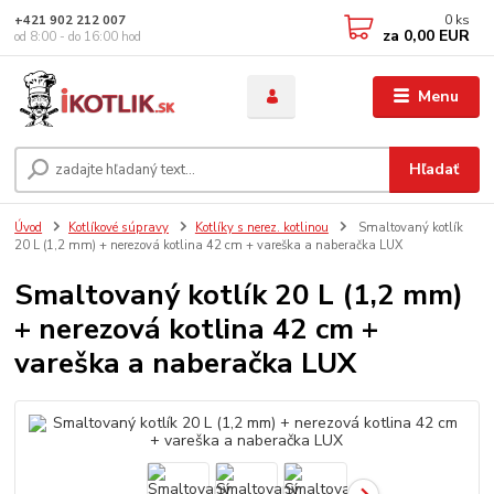
0
ks
+421 902 212 007
za
0,00 EUR
od 8:00 - do 16:00 hod
Menu
Hľadať
Úvod
Kotlíkové súpravy
Kotlíky s nerez. kotlinou
Smaltovaný kotlík
20 L (1,2 mm) + nerezová kotlina 42 cm + vareška a naberačka LUX
Smaltovaný kotlík 20 L (1,2 mm)
+ nerezová kotlina 42 cm +
vareška a naberačka LUX