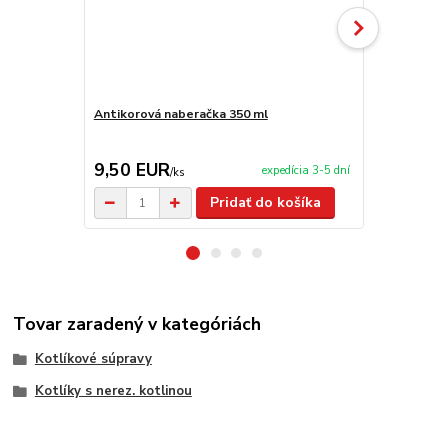
Antikorová naberačka 350 ml
Servírovaci
9,50 EUR
99,00 E
expedícia 3-5 dní
/
ks
Pridať do košíka
Tovar zaradený v kategóriách
Kotlíkové súpravy
Kotlíky s nerez. kotlinou