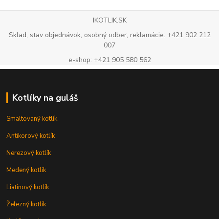
IKOTLIK.SK
Sklad, stav objednávok, osobný odber, reklamácie: +421 902 212
007
e-shop: +421 905 580 562
Kotlíky na guláš
Smaltovaný kotlík
Antikorový kotlík
Nerezový kotlík
Medený kotlík
Liatinový kotlík
Železný kotlík