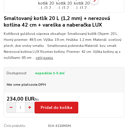
Smaltovaný kotlík 20 L (1,2 mm) + nerezová
kotlina 42 cm + vareška a naberačka LUX
Kotlíková gulášová súprava obsahuje: Smaltovaný kotlík Objem: 20 L.
Horný priemer: 49,5 cm. Výška: 19 cm. Hrúbka: 1,2 mm. Materiál: oceľový
plech, dve vrstvy smaltu. Smaltovaná pokrievka Materiál: kov, smalt.
Nerezová kotlina LUX Rozmer kotliny: Priemer: 42 cm. Výška kotliny aj s
nožičkami: 65 cm ...
celý popis
Dostupnosť
expedícia 3-5 dní
Nie sme platcovia DPH
234,00 EUR
/
ks
Pridať do košíka
Číslo produktu:
014-4220NSM