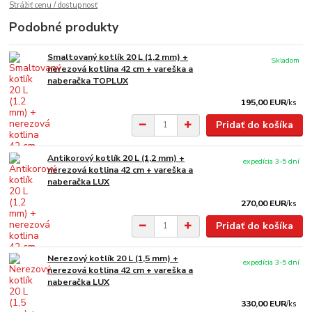
Strážiť cenu / dostupnosť
Podobné produkty
Smaltovaný kotlík 20 L (1,2 mm) +
Skladom
nerezová kotlina 42 cm + vareška a
naberačka TOPLUX
195,00 EUR
/
ks
Pridať do košíka
Antikorový kotlík 20 L (1,2 mm) +
expedícia 3-5 dní
nerezová kotlina 42 cm + vareška a
naberačka LUX
270,00 EUR
/
ks
Pridať do košíka
Nerezový kotlík 20 L (1,5 mm) +
expedícia 3-5 dní
nerezová kotlina 42 cm + vareška a
naberačka LUX
330,00 EUR
/
ks