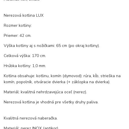
Nerezová kotlina LUX
Rozmer kotliny:
Priemer: 42 cm.
Výška kotliny aj s nožičkami: 65 cm (po okraj kotliny).
Celková výška: 170 cm.
Hrúbka kotliny: 1,0 mm.
Kotlina obsahuje: kotlinu, komín (dymovod): rúra, kĺb, strieška na
komín, popolník, otváracie dvierka (+ záklopka na dvierka).
Materiál: kvalitná nehrdzavejúca oceľ (nerez).
Nerezová kotlina je vhodná pre všetky druhy paliva.
Kvalitná nerezová naberačka.
Materiál: nerez INOX (antikor).