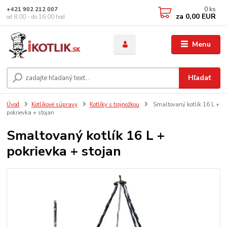
0
ks
+421 902 212 007
za
0,00 EUR
od 8:00 - do 16:00 hod
Menu
Hľadať
Úvod
Kotlíkové súpravy
Kotlíky s trojnožkou
Smaltovaný kotlík 16 L +
pokrievka + stojan
Smaltovaný kotlík 16 L +
pokrievka + stojan