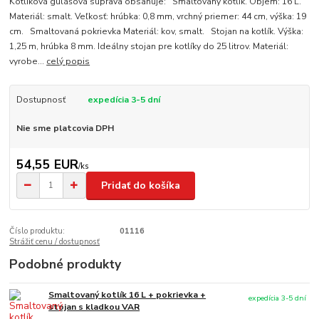
Kotlíková gulášová súprava obsahuje: Smaltovaný kotlík. Objem: 16 L.
Materiál: smalt. Veľkosť: hrúbka: 0,8 mm, vrchný priemer: 44 cm, výška: 19
cm. Smaltovaná pokrievka Materiál: kov, smalt. Stojan na kotlík. Výška:
1,25 m, hrúbka 8 mm. Ideálny stojan pre kotlíky do 25 litrov. Materiál:
vyrobe...
celý popis
Dostupnosť
expedícia 3-5 dní
Nie sme platcovia DPH
54,55 EUR
/
ks
Pridať do košíka
Číslo produktu:
01116
Strážiť cenu / dostupnosť
Podobné produkty
Smaltovaný kotlík 16 L + pokrievka +
expedícia 3-5 dní
stojan s kladkou VAR