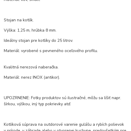
Stojan na kotlík.
Výška: 1,25 m, hrúbka 8 mm.
Ideálny stojan pre kotlíky do 25 litrov.
Materiál: vyrobené s pevneného oceľového profilu.
Kvalitná nerezová naberačka.
Materiál: nerez INOX (antikor).
UPOZRNENIE: Fotky produktov sú ilustračné, môžu sa líšiť napr.
šírkou, výškou, iný typ pokrievky atď.
Kotlíková súprava na outdorové varenie gulášu a rybích polievok
v prírode, v záhrade alebo v otvorenej kuchyne, predovšetkým pre