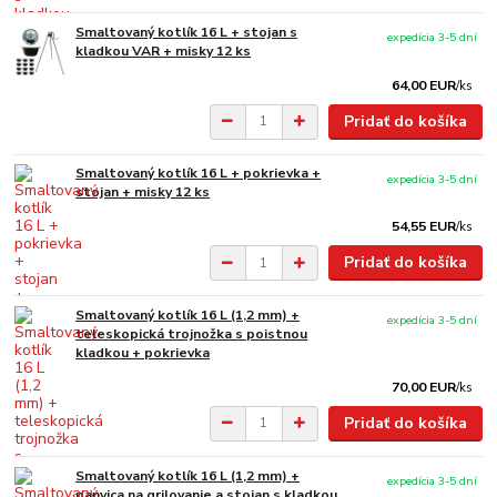
Smaltovaný kotlík 16 L + stojan s
expedícia 3-5 dní
kladkou VAR + misky 12 ks
64,00 EUR
/
ks
Pridať do košíka
Smaltovaný kotlík 16 L + pokrievka +
expedícia 3-5 dní
stojan + misky 12 ks
54,55 EUR
/
ks
Pridať do košíka
Smaltovaný kotlík 16 L (1,2 mm) +
expedícia 3-5 dní
teleskopická trojnožka s poistnou
kladkou + pokrievka
70,00 EUR
/
ks
Pridať do košíka
Smaltovaný kotlík 16 L (1,2 mm) +
expedícia 3-5 dní
panvica na grilovanie a stojan s kladkou