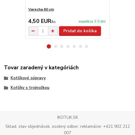
Varecha 60 cm
Servírovaci
4,50 EUR
99,00 E
expedícia 3-5 dní
/
ks
Pridať do košíka
Tovar zaradený v kategóriách
Kotlíkové súpravy
Kotlíky s trojnožkou
IKOTLIK.SK
Sklad, stav objednávok, osobný odber, reklamácie: +421 902 212
007