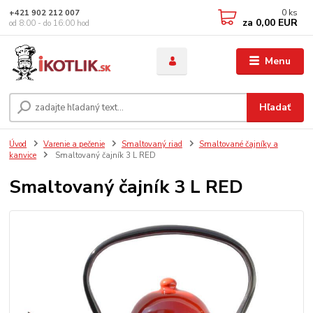
0
ks
+421 902 212 007
za
0,00 EUR
od 8:00 - do 16:00 hod
Menu
Hľadať
Úvod
Varenie a pečenie
Smaltovaný riad
Smaltované čajníky a
kanvice
Smaltovaný čajník 3 L RED
Smaltovaný čajník 3 L RED