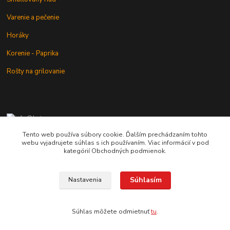
Varenie a pečenie
Horáky
Korenie - Paprika
Rošty na grilovanie
+421 902 212 007
od 8:00 - do 16:00 hod
Tento web používa súbory cookie. Ďalším prechádzaním tohto
webu vyjadrujete súhlas s ich používaním. Viac informácií v pod
info@kotlik.sk
kategórií Obchodných podmienok.
Súhlasím
Nastavenia
Copyright © 2017-2027 MACSHOP.SK, všetky práva vyhradené..
Súhlas môžete odmietnuť
tu
.
Vytvorené na
Eshop-rychlo.sk