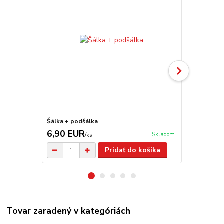
Šálka + podšálka
Smaltovaný 
6,90 EUR
10,00 E
Skladom
/
ks
Pridať do košíka
Tovar zaradený v kategóriách