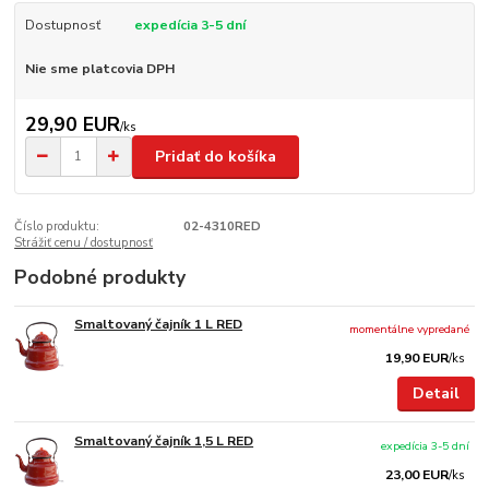
Dostupnosť
expedícia 3-5 dní
Nie sme platcovia DPH
29,90 EUR
/
ks
Pridať do košíka
Číslo produktu:
02-4310RED
Strážiť cenu / dostupnosť
Podobné produkty
Smaltovaný čajník 1 L RED
momentálne vypredané
19,90 EUR
/
ks
Detail
Smaltovaný čajník 1,5 L RED
expedícia 3-5 dní
23,00 EUR
/
ks