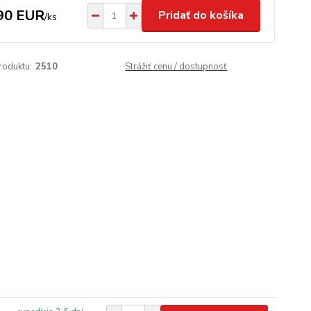
90 EUR
Pridať do košíka
/
ks
roduktu:
2510
Strážiť cenu / dostupnosť