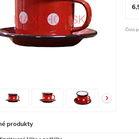
6,
Číslo p
é produkty