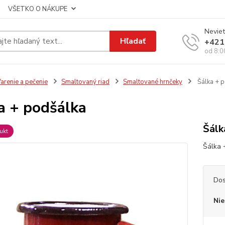
VŠETKO O NÁKUPE
Neviet
Hľadať
+421
od 8:0
arenie a pečenie
Smaltovaný riad
Smaltované hrnčeky
Šálka + p
a + podšálka
Šálk
ukt
Šálka 
Dos
Nie