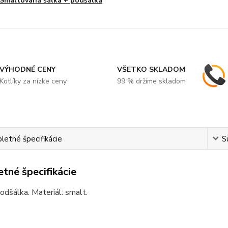
Smaltovaná šálka + podšálka
VÝHODNÉ CENY
VŠETKO SKLADOM
Kotlíky za nízke ceny
99 % držíme skladom
etné špecifikácie
S
tné špecifikácie
odšálka. Materiál: smalt.