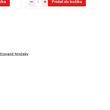
šíka
Pridať do košíka
tované hrnčeky