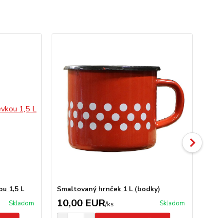
u 1,5 L
Smaltovaný hrnček 1 L (bodky)
Sm
10,00 EUR
1
Skladom
Skladom
/
ks