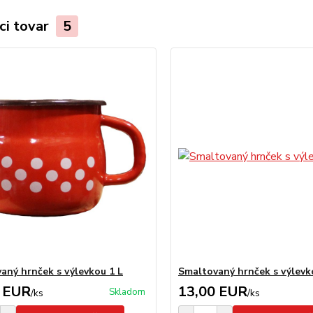
ci tovar
5
aný hrnček s výlevkou 1 L
Smaltovaný hrnček s výlevko
 EUR
13,00 EUR
Skladom
/
ks
/
ks