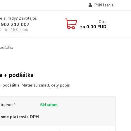
Prihlásenie
e si rady? Zavolajte.
0
ks
 902 212 007
za
0,00 EUR
0 - do 16:00 hod
odšálka
a + podšálka
+ podšálka. Materiál: smalt.
celý popis
tupnosť
Skladom
 sme platcovia DPH