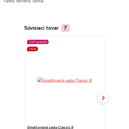
Farba: červená, čierna
Súvisiaci tovar
7
TOP produkt
Akcia
Smaltovaná sada Classic 8
Smaltovaný č