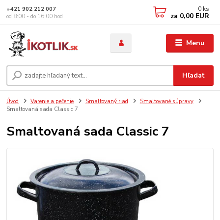
0
ks
+421 902 212 007
za
0,00 EUR
od 8:00 - do 16:00 hod
Menu
Hľadať
Úvod
Varenie a pečenie
Smaltovaný riad
Smaltované súpravy
Smaltovaná sada Classic 7
Smaltovaná sada Classic 7