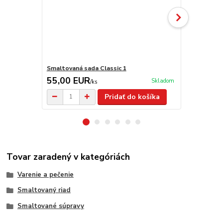
Smaltovaná sada Classic 1
Smaltovaná 
55,00 EUR
59,00 E
Skladom
/
ks
Pridať do košíka
Tovar zaradený v kategóriách
Varenie a pečenie
Smaltovaný riad
Smaltované súpravy