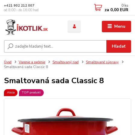
0
ks
+421 902 212 007
za
0,00 EUR
od 8:00 - do 16:00 hod
Menu
Hľadať
Úvod
Varenie a pečenie
Smaltovaný riad
Smaltované súpravy
Smaltovaná sada Classic 8
Smaltovaná sada Classic 8
Akcia
TOP produkt