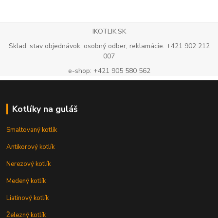
IKOTLIK.SK
Sklad, stav objednávok, osobný odber, reklamácie: +421 902 212
007
e-shop: +421 905 580 562
Kotlíky na guláš
Smaltovaný kotlík
Antikorový kotlík
Nerezový kotlík
Medený kotlík
Liatinový kotlík
Železný kotlík