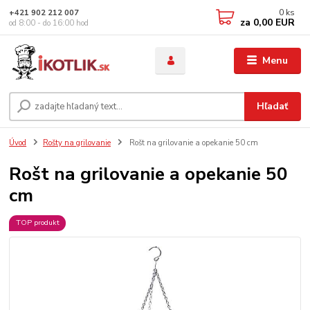
0
ks
+421 902 212 007
za
0,00 EUR
od 8:00 - do 16:00 hod
Menu
Hľadať
Úvod
Rošty na grilovanie
Rošt na grilovanie a opekanie 50 cm
Rošt na grilovanie a opekanie 50
cm
TOP produkt