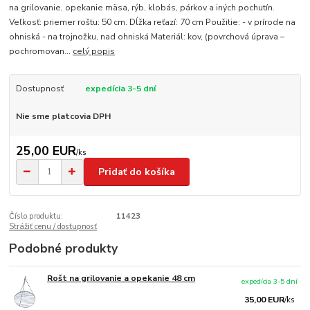
na grilovanie, opekanie mäsa, rýb, klobás, párkov a iných pochutín.
Veľkosť: priemer roštu: 50 cm. Dĺžka reťazí: 70 cm Použitie: - v prírode na
ohniská - na trojnožku, nad ohniská Materiál: kov, (povrchová úprava –
pochromovan...
celý popis
Dostupnosť
expedícia 3-5 dní
Nie sme platcovia DPH
25,00 EUR
/
ks
Pridať do košíka
Číslo produktu:
11423
Strážiť cenu / dostupnosť
Podobné produkty
Rošt na grilovanie a opekanie 48 cm
expedícia 3-5 dní
35,00 EUR
/
ks