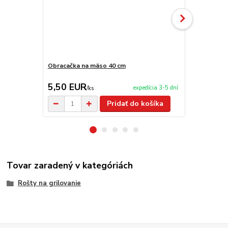
Obracačka na mäso 40 cm
Kliešte na 
5,50 EUR
5,90 EU
expedícia 3-5 dní
/
ks
Pridať do košíka
Tovar zaradený v kategóriách
Rošty na grilovanie