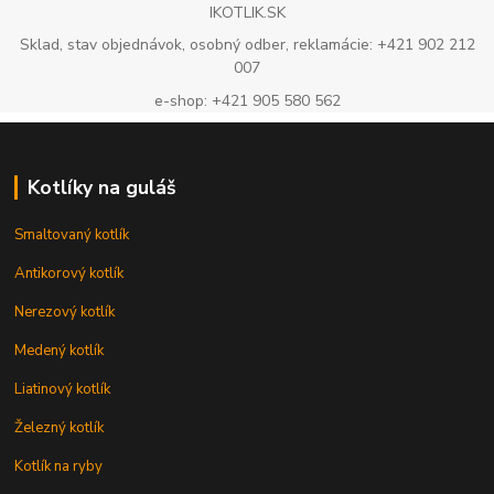
IKOTLIK.SK
Sklad, stav objednávok, osobný odber, reklamácie: +421 902 212
007
e-shop: +421 905 580 562
Kotlíky na guláš
Smaltovaný kotlík
Antikorový kotlík
Nerezový kotlík
Medený kotlík
Liatinový kotlík
Železný kotlík
Kotlík na ryby