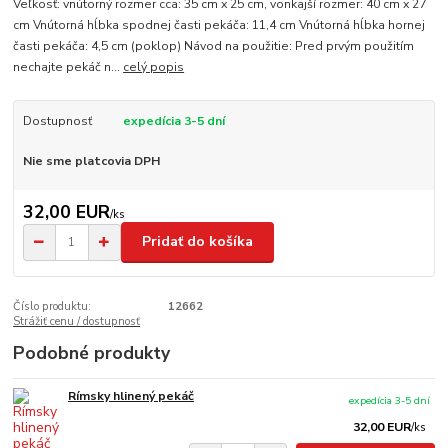
Veľkosť: vnútorný rozmer cca: 35 cm x 25 cm, vonkajší rozmer: 40 cm x 27
cm Vnútorná hĺbka spodnej časti pekáča: 11,4 cm Vnútorná hĺbka hornej
časti pekáča: 4,5 cm (poklop) Návod na použitie: Pred prvým použitím
nechajte pekáč n...
celý popis
Dostupnosť
expedícia 3-5 dní
Nie sme platcovia DPH
32,00 EUR
/
ks
Pridať do košíka
Číslo produktu:
12662
Strážiť cenu / dostupnosť
Podobné produkty
Rímsky hlinený pekáč
expedícia 3-5 dní
32,00 EUR
/
ks