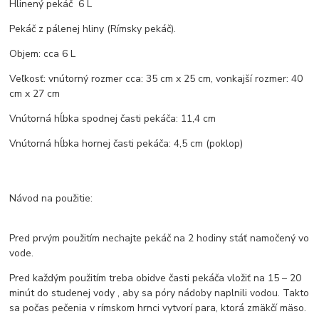
Hlinený pekáč 6 L
Pekáč z pálenej hliny (Rímsky pekáč).
Objem: cca 6 L
Veľkosť: vnútorný rozmer cca: 35 cm x 25 cm, vonkajší rozmer: 40
cm x 27 cm
Vnútorná hĺbka spodnej časti pekáča: 11,4 cm
Vnútorná hĺbka hornej časti pekáča: 4,5 cm (poklop)
Návod na použitie:
Pred prvým použitím nechajte pekáč na 2 hodiny stáť namočený vo
vode.
Pred každým použitím treba obidve časti pekáča vložiť na 15 – 20
minút do studenej vody , aby sa póry nádoby naplnili vodou. Takto
sa počas pečenia v rímskom hrnci vytvorí para, ktorá zmäkčí mäso.