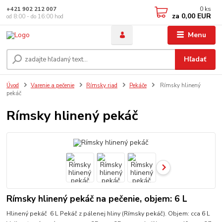
0
ks
+421 902 212 007
za
0,00 EUR
od 8:00 - do 16:00 hod
Menu
Hľadať
Úvod
Varenie a pečenie
Rímsky riad
Pekáče
Rímsky hlinený
pekáč
Rímsky hlinený pekáč
Rímsky hlinený pekáč na pečenie, objem: 6 L
Hlinený pekáč 6 L Pekáč z pálenej hliny (Rímsky pekáč). Objem: cca 6 L