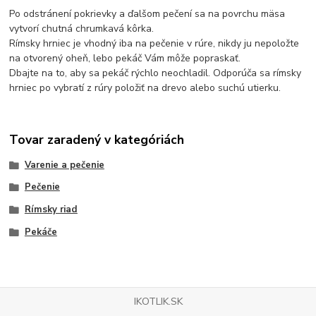
Po odstránení pokrievky a ďalšom pečení sa na povrchu mäsa
vytvorí chutná chrumkavá kôrka.
Rímsky hrniec je vhodný iba na pečenie v rúre, nikdy ju nepoložte
na otvorený oheň, lebo pekáč Vám môže popraskať.
Dbajte na to, aby sa pekáč rýchlo neochladil. Odporúča sa rímsky
hrniec po vybratí z rúry položiť na drevo alebo suchú utierku.
Tovar zaradený v kategóriách
Varenie a pečenie
Pečenie
Rímsky riad
Pekáče
IKOTLIK.SK