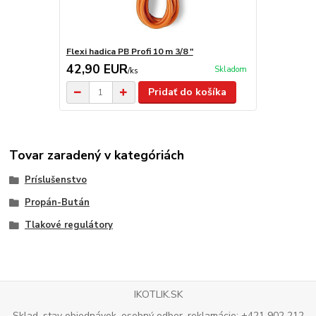
Flexi hadica PB Profi 10 m 3/8 "
42,90 EUR
Skladom
/
ks
Pridať do košíka
Tovar zaradený v kategóriách
Príslušenstvo
Propán-Bután
Tlakové regulátory
IKOTLIK.SK
Sklad, stav objednávok, osobný odber, reklamácie: +421 902 212