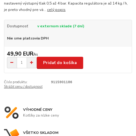
nastavený výstupný tlak 0,5 až 4 bar. Kapacita regulátora je až 14 kg / h,
je preto vhodný pre vä...
celý popis
Dostupnosť
v externom sklade (7 dní)
Nie sme platcovia DPH
49,90 EUR
/
ks
Pridať do košíka
Číslo produktu:
9115901186
Strážiť cenu / dostupnosť
VÝHODNÉ CENY
Kotlíky za nízke ceny
VŠETKO SKLADOM