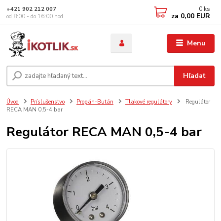
0
ks
+421 902 212 007
za
0,00 EUR
od 8:00 - do 16:00 hod
Menu
Hľadať
Úvod
Príslušenstvo
Propán-Bután
Tlakové regulátory
Regulátor
RECA MAN 0,5-4 bar
Regulátor RECA MAN 0,5-4 bar