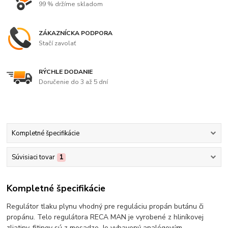
99 % držíme skladom
ZÁKAZNÍCKA PODPORA
Stačí zavolať
RÝCHLE DODANIE
Doručenie do 3 až 5 dní
Kompletné špecifikácie
Súvisiaci tovar
1
Kompletné špecifikácie
Regulátor tlaku plynu vhodný pre reguláciu propán butánu či
propánu. Telo regulátora RECA MAN je vyrobené z hliníkovej
zliatiny, fitingy sú z mosadze. Je vybavený analógovým