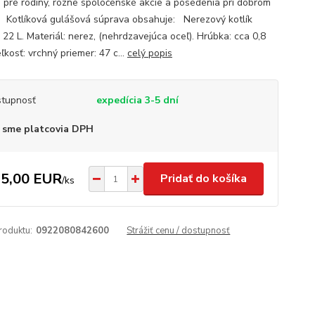
e pre rodiny, rôzne spoločenské akcie a posedenia pri dobrom
. Kotlíková gulášová súprava obsahuje: Nerezový kotlík
 22 L. Materiál: nerez, (nehrdzavejúca oceľ). Hrúbka: cca 0,8
kosť: vrchný priemer: 47 c...
celý popis
tupnosť
expedícia 3-5 dní
 sme platcovia DPH
5,00 EUR
Pridať do košíka
/
ks
roduktu:
0922080842600
Strážiť cenu / dostupnosť