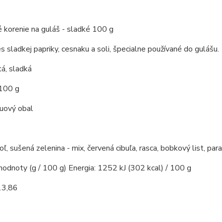
 korenie na guláš - sladké 100 g
s sladkej papriky, cesnaku a soli, špecialne používané do gulášu.
á, sladká
 100 g
kuový obal
soľ, sušená zelenina - mix, červená cibuľa, rasca, bobkový list, par
hodnoty (g / 100 g) Energia: 1252 kJ (302 kcal) / 100 g
13,86
7