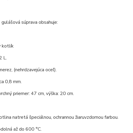
 gulášová súprava obsahuje:
 kotlík
2 L.
 nerez, (nehrdzavejúca oceľ).
ca 0,8 mm.
vrchný priemer: 47 cm, výška: 20 cm.
tlina natretá špeciálnou, ochrannou žiaruvzdornou farbou.
odolná až do 600 °C.