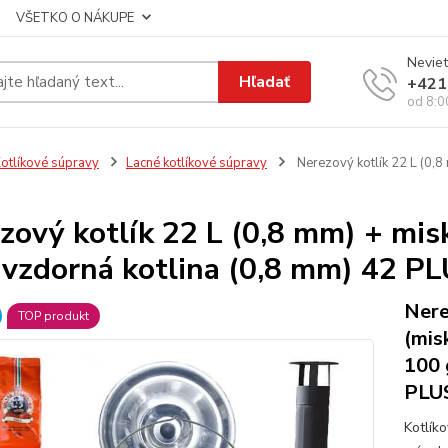
VŠETKO O NÁKUPE
Neviet
Hľadať
+421
od 8:0
otlíkové súpravy
Lacné kotlíkové súpravy
Nerezový kotlík 22 L (0,8
zový kotlík 22 L (0,8 mm) + misk
uvzdorná kotlina (0,8 mm) 42 P
Nere
TOP produkt
(mis
100 
PLUS
Kotlík