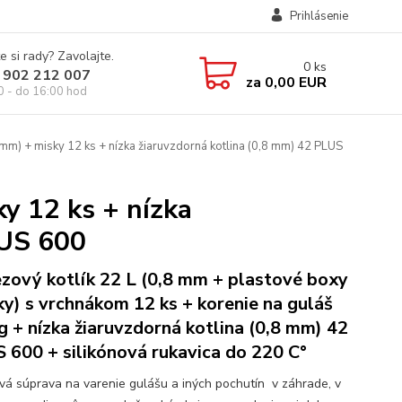
Prihlásenie
e si rady? Zavolajte.
0
ks
 902 212 007
za
0,00 EUR
0 - do 16:00 hod
 mm) + misky 12 ks + nízka žiaruvzdorná kotlina (0,8 mm) 42 PLUS
y 12 ks + nízka
LUS 600
zový kotlík 22 L (0,8 mm + plastové boxy
ky) s vrchnákom 12 ks + korenie na guláš
g + nízka žiaruvzdorná kotlina (0,8 mm) 42
 600 + silikónová rukavica do 220 C°
ová súprava na varenie gulášu a iných pochutín v záhrade, v