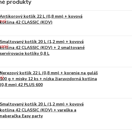
é produkty
Antikorový kotlík 22 L (0,8 mm) + kovová
kotlina 42 CLASSIC (KOV)
Smaltovaný kotlík 20 L (1,2 mm) + kovová
kotlina 42 CLASSIC (KOV) + 2 smaltované
servírovacie kotlíky 0,8 L
Nerezový kotlík 22 L (0,8 mm) + korenie na guláš
100 g + misky 12 ks + nízka žiaruvzdorná kotlina
(0,8 mm) 42 PLUS 600
Smaltovaný kotlík 20 L (1,2 mm) + kovová
kotlina 42 CLASSIC (KOV) + vareška a
naberačka Easy party