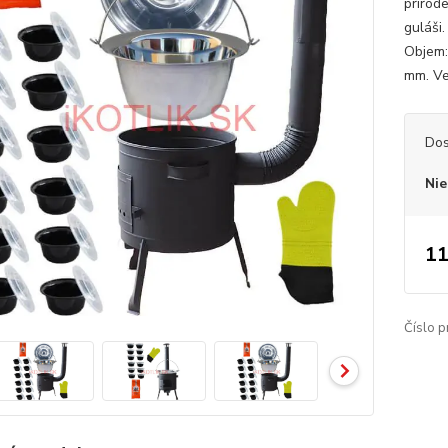
prírod
guláši
Objem:
mm. Veľ
Dos
Nie
11
Číslo p