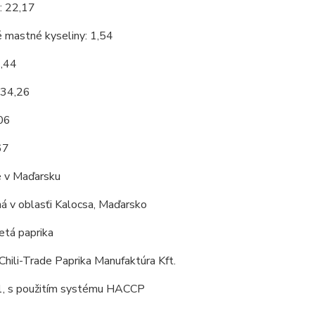
: 22,17
 mastné kyseliny: 1,54
9,44
 34,26
,06
67
 v Maďarsku
á v oblasťi Kalocsa, Maďarsko
tá paprika
Chili-Trade Paprika Manufaktúra Kft.
, s použitím systému HACCP