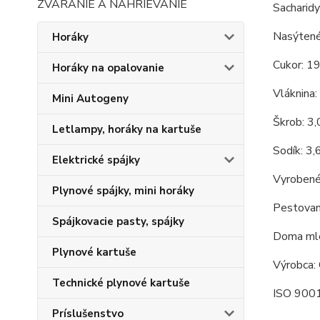
ZVÁRANIE A NAHRIEVANIE
Sacharidy
Nasýtené
Horáky
Cukor: 1
Horáky na opalovanie
Vláknina:
Mini Autogeny
Škrob: 3
Letlampy, horáky na kartuše
Sodík: 3,
Elektrické spájky
Vyrobené
Plynové spájky, mini horáky
Pestovan
Spájkovacie pasty, spájky
Doma mle
Plynové kartuše
Výrobca: 
Technické plynové kartuše
ISO 9001
Príslušenstvo