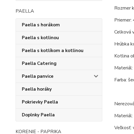
Rozmer ko
PAELLA
Priemer: 
Paella s horákom
Celková 
Paella s kotlinou
Hrúbka ko
Paella s kotlíkom a kotlinou
Kotlina o
Paella Catering
Materiál:
Paella panvice
Farba: še
Paella horáky
Pokrievky Paella
Nerezová
Doplnky Paella
Materiál:
Veľkosť: 
KORENIE - PAPRIKA