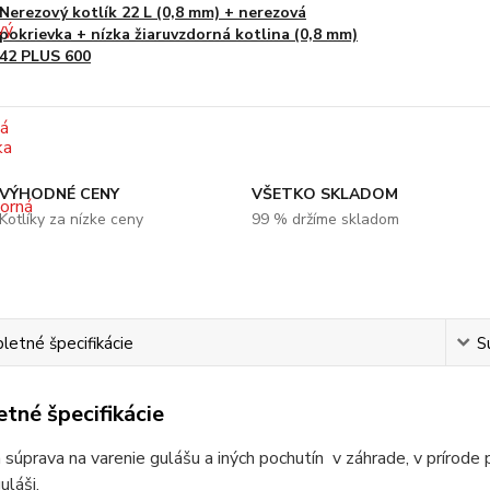
Nerezový kotlík 22 L (0,8 mm) + nerezová
pokrievka + nízka žiaruvzdorná kotlina (0,8 mm)
42 PLUS 600
VÝHODNÉ CENY
VŠETKO SKLADOM
Kotlíky za nízke ceny
99 % držíme skladom
etné špecifikácie
S
tné špecifikácie
 súprava na varenie gulášu a iných pochutín v záhrade, v prírode 
láši.