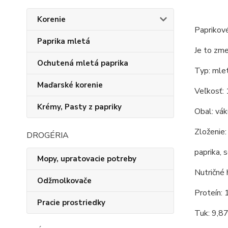
Korenie
Paprikové
Paprika mletá
Je to zme
Ochutená mletá paprika
Typ: mlet
Maďarské korenie
Veľkosť:
Krémy, Pasty z papriky
Obal: vá
Zloženie:
DROGÉRIA
paprika, 
Mopy, upratovacie potreby
Nutričné 
Odžmolkovače
Proteín: 
Pracie prostriedky
Tuk: 9,8