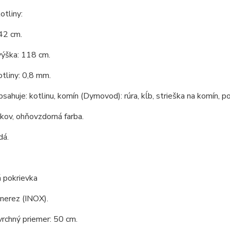
tliny:
42 cm.
výška: 118 cm.
tliny: 0,8 mm.
bsahuje: kotlinu, komín (Dymovod): rúra, kĺb, strieška na komín, po
 kov, ohňovzdorná farba.
dá.
 pokrievka
 nerez (INOX).
vrchný priemer: 50 cm.