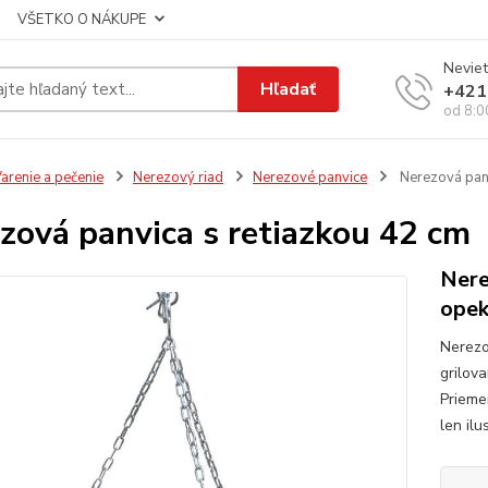
VŠETKO O NÁKUPE
Neviet
Hľadať
+421
od 8:0
arenie a pečenie
Nerezový riad
Nerezové panvice
Nerezová panv
zová panvica s retiazkou 42 cm
Nere
opek
Nerezo
grilov
Prieme
len il