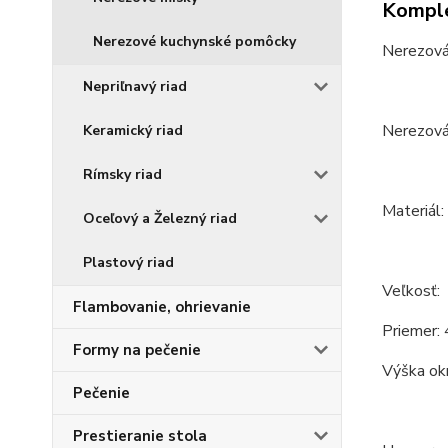
Komple
Nerezové kuchynské pomôcky
Nerezová
Nepriľnavý riad
Nerezová 
Keramický riad
Rímsky riad
Materiál:
Oceľový a Železný riad
Plastový riad
Veľkosť:
Flambovanie, ohrievanie
Priemer:
Formy na pečenie
Výška okr
Pečenie
Prestieranie stola