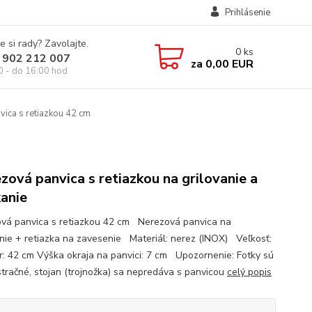
Prihlásenie
e si rady? Zavolajte.
0
ks
 902 212 007
za
0,00 EUR
0 - do 16:00 hod
ica s retiazkou 42 cm
zová panvica s retiazkou na grilovanie a
anie
vá panvica s retiazkou 42 cm Nerezová panvica na
anie + retiazka na zavesenie Materiál: nerez (INOX) Veľkosť:
r: 42 cm Výška okraja na panvici: 7 cm Upozornenie: Fotky sú
ustračné, stojan (trojnožka) sa nepredáva s panvicou
celý popis