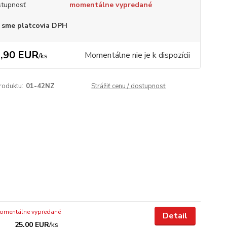
tupnosť
momentálne vypredané
 sme platcovia DPH
,90 EUR
Momentálne nie je k dispozícii
/
ks
roduktu:
01-42NZ
Strážiť cenu / dostupnosť
omentálne vypredané
Detail
25,00 EUR
/
ks