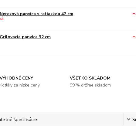
Nerezová panvica s retiazkou 42 cm
m
Grilovacia panvica 32 cm
m
VÝHODNÉ CENY
VŠETKO SKLADOM
Kotlíky za nízke ceny
99 % držíme skladom
etné špecifikácie
S