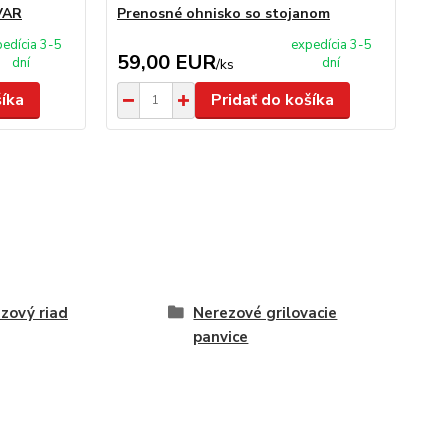
VAR
Prenosné ohnisko so stojanom
Sto
mm
edícia 3-5
expedícia 3-5
59,00 EUR
1
dní
dní
/
ks
šíka
Pridať do košíka
zový riad
Nerezové grilovacie
panvice