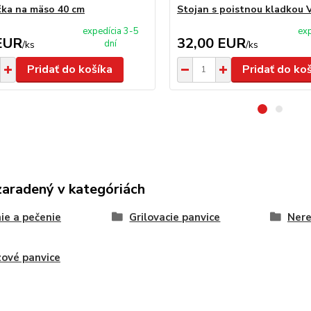
ka na mäso 40 cm
Stojan s poistnou kladkou 
expedícia 3-5
exp
EUR
32,00 EUR
dní
/
ks
/
ks
Pridať do košíka
Pridať do ko
zaradený v kategóriách
ie a pečenie
Grilovacie panvice
Nere
ové panvice