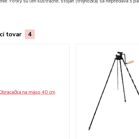
ie: Fotky sú len ilustračné, stojan (trojnožka) sa nepredáva s p
ci tovar
4