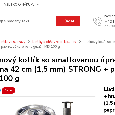
VŠETKO O NÁKUPE
Neviet
Hľadať
+421
od 8:0
otlíkové súpravy
Kotlíky s ohňovzdor. kotlinou
Liatinový kotlík so 
aprikové korenie na guláš - MIX 100 g
inový kotlík so smaltovanou úpr
ina 42 cm (1,5 mm) STRONG + pa
100 g
Liat
Akcia
+ hr
(1,5
papr