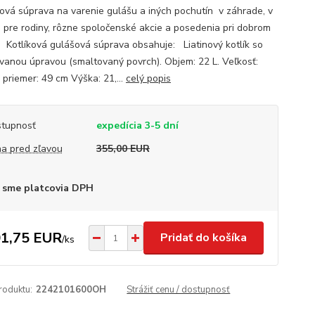
ová súprava na varenie gulášu a iných pochutín v záhrade, v
e pre rodiny, rôzne spoločenské akcie a posedenia pri dobrom
. Kotlíková gulášová súprava obsahuje: Liatinový kotlík so
vanou úpravou (smaltovaný povrch). Objem: 22 L. Veľkosť:
 priemer: 49 cm Výška: 21,...
celý popis
tupnosť
expedícia 3-5 dní
a pred zľavou
355,00 EUR
 sme platcovia DPH
1,75 EUR
Pridať do košíka
/
ks
roduktu:
2242101600OH
Strážiť cenu / dostupnosť