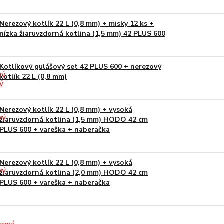
Nerezový kotlík 22 L (0,8 mm) + misky 12 ks +
nízka žiaruvzdorná kotlina (1,5 mm) 42 PLUS 600
Kotlíkový gulášový set 42 PLUS 600 + nerezový
kotlík 22 L (0,8 mm)
Nerezový kotlík 22 L (0,8 mm) + vysoká
žiaruvzdorná kotlina (1,5 mm) HODO 42 cm
PLUS 600 + vareška + naberačka
Nerezový kotlík 22 L (0,8 mm) + vysoká
žiaruvzdorná kotlina (2,0 mm) HODO 42 cm
PLUS 600 + vareška + naberačka