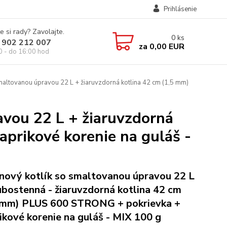
Prihlásenie
e si rady? Zavolajte.
0
ks
 902 212 007
za
0,00 EUR
0 - do 16:00 hod
smaltovanou úpravou 22 L + žiaruvzdorná kotlina 42 cm (1,5 mm)
avou 22 L + žiaruvzdorná
prikové korenie na guláš -
inový kotlík so smaltovanou úpravou 22 L
ubostenná - žiaruvzdorná kotlina 42 cm
 mm) PLUS 600 STRONG + pokrievka +
ikové korenie na guláš - MIX 100 g