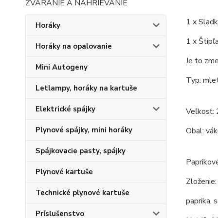
ZVÁRANIE A NAHRIEVANIE
1 x Sladk
Horáky
1 x Štipľ
Horáky na opalovanie
Je to zme
Mini Autogeny
Typ: mlet
Letlampy, horáky na kartuše
Elektrické spájky
Veľkosť: 
Plynové spájky, mini horáky
Obal: vá
Spájkovacie pasty, spájky
Paprikové
Plynové kartuše
Zloženie:
Technické plynové kartuše
paprika, 
Príslušenstvo