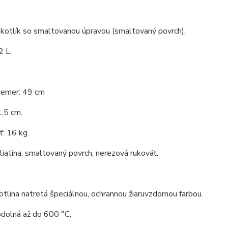
 kotlík so smaltovanou úpravou (smaltovaný povrch).
2 L.
iemer: 49 cm
,5 cm.
: 16 kg.
 liatina, smaltovaný povrch, nerezová rukoväť.
tlina natretá špeciálnou, ochrannou žiaruvzdornou farbou.
odolná až do 600 °C.