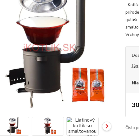
Kotlík
prírod
guláši
smalto
Vrchný
Dos
Cen
Nie
30
Číslo p