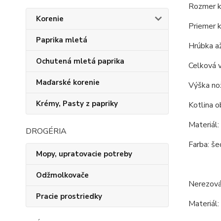
Rozmer ko
Korenie
Priemer k
Paprika mletá
Hrúbka až
Ochutená mletá paprika
Celková 
Maďarské korenie
Výška nož
Krémy, Pasty z papriky
Kotlina o
Materiál:
DROGÉRIA
Farba: še
Mopy, upratovacie potreby
Odžmolkovače
Nerezová
Pracie prostriedky
Materiál: