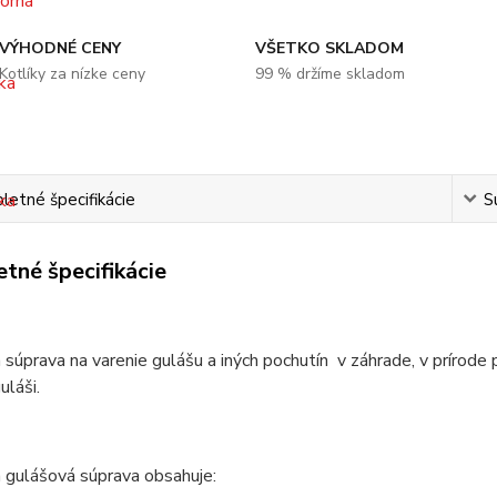
VÝHODNÉ CENY
VŠETKO SKLADOM
Kotlíky za nízke ceny
99 % držíme skladom
etné špecifikácie
S
tné špecifikácie
 súprava na varenie gulášu a iných pochutín v záhrade, v prírode 
láši.
 gulášová súprava obsahuje: