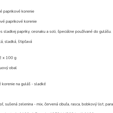
é paprikové korenie
avé paprikové korenie
s sladkej papriky, cesnaku a soli, špeciálne používané do gulášu.
á, sladká, štipľavá
2 x 100 g
kuový obal
 korenie na guláš - sladké
soľ, sušená zelenina - mix, červená cibuľa, rasca, bobkový list, par