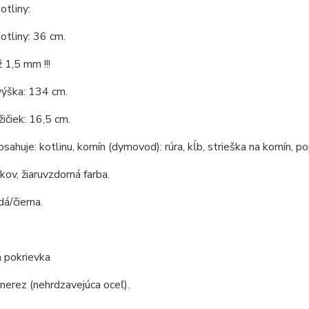
tliny:
otliny: 36 cm.
 1,5 mm !!!
výška: 134 cm.
ičiek: 16,5 cm.
bsahuje: kotlinu, komín (dymovod): rúra, kĺb, strieška na komín, po
 kov, žiaruvzdorná farba.
dá/čierna.
 pokrievka
 nerez (nehrdzavejúca oceľ).