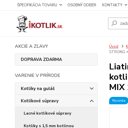
ŠPECIFIKÁCIA TOVARU
OSOBNÝ ODBER
KONTAKTY
AKCIE A ZĽAVY
Úvod
K
STRONG + p
DOPRAVA ZDARMA
Liat
kotl
VARENIE V PRÍRODE
MIX 
Kotlíky na guláš
Kotlíkové súpravy
Novinka
Lacné kotlíkové súpravy
Kotlíky s 1,5 mm kotlinou