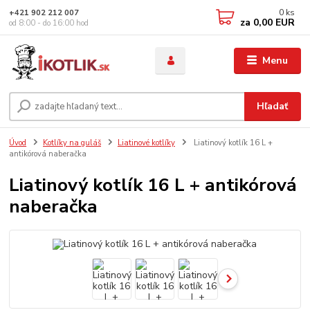
0
ks
+421 902 212 007
za
0,00 EUR
od 8:00 - do 16:00 hod
Menu
Hľadať
Úvod
Kotlíky na guláš
Liatinové kotlíky
Liatinový kotlík 16 L +
antikórová naberačka
Liatinový kotlík 16 L + antikórová
naberačka