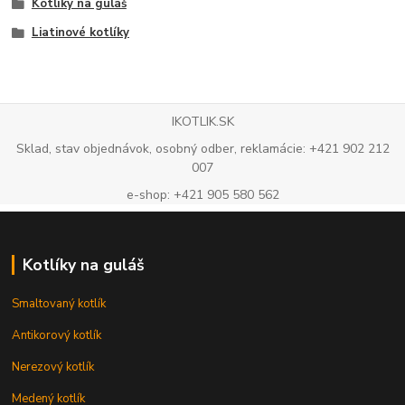
Kotlíky na guláš
Liatinové kotlíky
IKOTLIK.SK
Sklad, stav objednávok, osobný odber, reklamácie: +421 902 212
007
e-shop: +421 905 580 562
Kotlíky na guláš
Smaltovaný kotlík
Antikorový kotlík
Nerezový kotlík
Medený kotlík