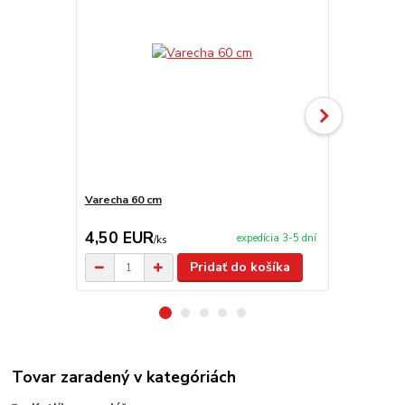
Varecha 60 cm
Teleskopick
kladkou VA
4,50 EUR
39,00 E
expedícia 3-5 dní
/
ks
Pridať do košíka
Tovar zaradený v kategóriách