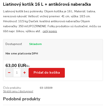
Liatinový kotlík 16 L + antikórová naberačka
Liatinový kotlík bez pokrievky. Objem kotlíka je 16 L. Materiál: liatina,
nerezová rukoväť. Veľkosť: vrchný priemer: 41 cm, výška: 18,5 cm.
Hmotnosť: 10,5 kg Darček: kvalitná antikorová naberačka Objem
naberačky: 350 mlUPOZRNENIE: Fotky produktov sú ilustračné, môžu sa
líšiť napr. šírkou, výškou atď...
celý popis
Dostupnosť
Skladom
Nie sme platcovia DPH
63,00 EUR
/
ks
Pridať do košíka
Číslo produktu:
03-15509
Strážiť cenu / dostupnosť
Podobné produkty