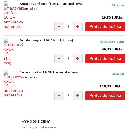
Smaltovaný kotlík 16 L + antikórová
Skladom
naberačka
29,50 EUR
/
ks
Pridať do košíka
Antikorový kotlík 15 L (1,2 mm)
expedícia 3-5 dní
46,00 EUR
/
ks
Pridať do košíka
Nerezový kotlík 15 L + antikórová
Skladom
naberačka
110,00 EUR
/
ks
Pridať do košíka
VÝHODNÉ CENY
Kotlíky za nízke ceny