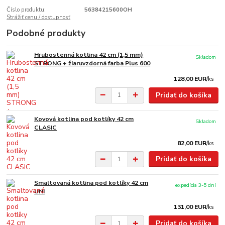
Číslo produktu:
56384215600OH
Strážiť cenu / dostupnosť
Podobné produkty
Hrubostenná kotlina 42 cm (1,5 mm)
Skladom
STRONG + žiaruvzdorná farba Plus 600
128,00 EUR
/
ks
Pridať do košíka
Kovová kotlina pod kotlíky 42 cm
Skladom
CLASIC
82,00 EUR
/
ks
Pridať do košíka
Smaltovaná kotlina pod kotlíky 42 cm
expedícia 3-5 dní
UNI
131,00 EUR
/
ks
Pridať do košíka