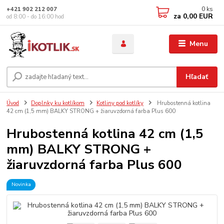
0
ks
+421 902 212 007
za
0,00 EUR
od 8:00 - do 16:00 hod
Menu
Hľadať
Úvod
Doplnky ku kotlíkom
Kotliny pod kotlíky
Hrubostenná kotlina
42 cm (1,5 mm) BALKY STRONG + žiaruvzdorná farba Plus 600
Hrubostenná kotlina 42 cm (1,5
mm) BALKY STRONG +
žiaruvzdorná farba Plus 600
Novinka