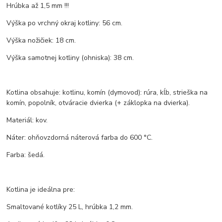
Hrúbka až 1,5 mm !!!
Výška po vrchný okraj kotliny: 56 cm.
Výška nožičiek: 18 cm.
Výška samotnej kotliny (ohniska): 38 cm.
Kotlina obsahuje: kotlinu, komín (dymovod): rúra, kĺb, strieška na
komín, popolník, otváracie dvierka (+ záklopka na dvierka).
Materiál: kov.
Náter: ohňovzdorná náterová farba do 600 °C.
Farba: šedá.
Kotlina je ideálna pre:
Smaltované kotlíky 25 L, hrúbka 1,2 mm.