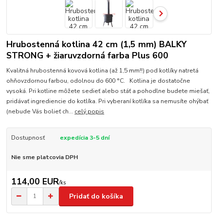
Hrubostenná kotlina 42 cm (1,5 mm) BALKY
STRONG + žiaruvzdorná farba Plus 600
Kvalitná hrubostenná kovová kotlina (až 1,5 mm!!) pod kotlíky natretá
ohňovzdornou farbou, odolnou do 600 °C. Kotlina je dostatočne
vysoká. Pri kotline môžete sedieť alebo stáť a pohodlne budete miešať,
pridávať ingrediencie do kotlíka. Pri vyberaní kotlíka sa nemusíte ohýbať
(nebude Vás bolieť ch...
celý popis
Dostupnosť
expedícia 3-5 dní
Nie sme platcovia DPH
114,00 EUR
/
ks
Pridať do košíka