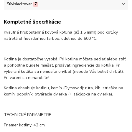
Súvisiaci tovar
7
Kompletné špecifikácie
Kvalitná hrubostenná kovová kotlina (až 1,5 mm!!) pod kotlíky
natretá ohňovzdornou farbou, odolnou do 600 °C.
Kotlina je dostatočne vysoká. Pri kotline môžete sedieť alebo stáť
a pohodlne budete miešať, pridávať ingrediencie do kotlíka. Pri
vyberaní kotlíka sa nemusíte ohýbať (nebude Vás bolieť chrbát).
Pri varení sa nenarobíte!
Kotlina obsahuje kotlinu, komín (Dymovod): rúra, kĺb, strieška na
komín, popolník, otváracie dvierka (+ záklopka na dvierka).
TECHNICKÉ PARAMETRE
Priemer kotliny: 42 cm.