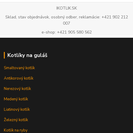
IKOTLIK.SK
Sklad, stav objednávok, osobný odber, reklamácie: +421 902 212
007
e-shop: +421 905 580 562
Kotlíky na guláš
Smaltovaný kotlík
Antikorový kotlík
Nerezový kotlík
Medený kotlík
Liatinový kotlík
Železný kotlík
Kotlík na ryby