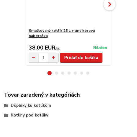
Smaltovaný kotlík 25 L + antikórová
Smaltovaný k
naberačka
38,00 EUR
37,50 E
Skladom
/
ks
Pridať do košíka
Tovar zaradený v kategóriách
Doplnky ku kotlíkom
Kotliny pod kotlíky