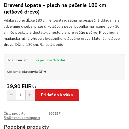
Drevená lopata – plech na pečenie 180 cm
(jelšové drevo)
Vďaka svojej dĺžke 180 cm je lopata ideálna na bezpečné vkladanie a
vyberanie chleba, pizze či koláčov z pece. Lopatka má rozmer 50 × 30
cm, čo poskytuje dostatok priestoru aj pre väčšie pečivo. Prvotriedna
maďarská ručná výroba z kvalitného jelšového dreva. Materiál: jelšové
drevo. Dĺžka: 180 cm. R...
celý popis
Dostupnosť
expedícia 3-5 dní
Nie sme platcovia DPH
39,90 EUR
/
ks
Pridať do košíka
Číslo produktu:
160257
Strážiť cenu / dostupnosť
Podobné produkty