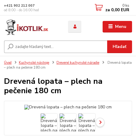
0
ks
+421 902 212 007
za
0,00 EUR
od 8:00 - do 16:00 hod
Menu
Hľadať
Úvod
Kuchynské nástroje
Drevené kuchynské náradie
Drevená lopata
– plech na pečenie 180 cm
Drevená lopata – plech na
pečenie 180 cm