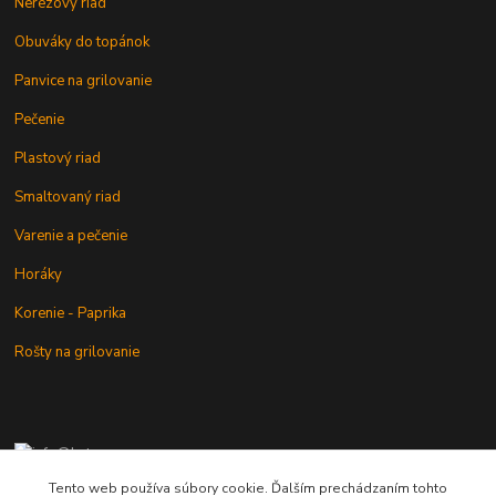
Nerezový riad
Obuváky do topánok
Panvice na grilovanie
Pečenie
Plastový riad
Smaltovaný riad
Varenie a pečenie
Horáky
Korenie - Paprika
Rošty na grilovanie
+421 902 212 007
od 8:00 - do 16:00 hod
Tento web používa súbory cookie. Ďalším prechádzaním tohto