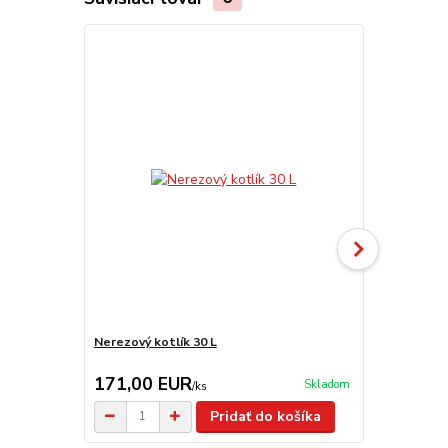
Nerezový kotlík 30 L
Kotlík na ry
171,00 EUR
28,00 E
Skladom
/
ks
Pridať do košíka