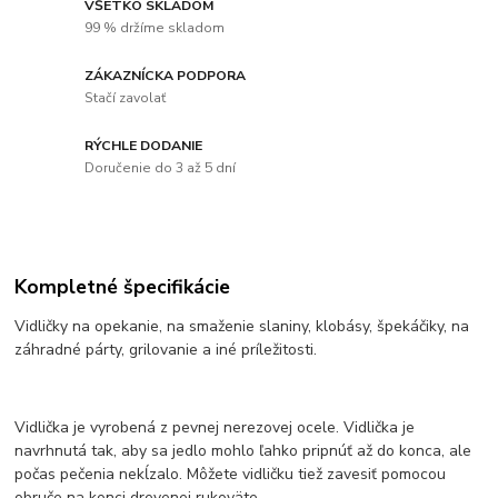
VŠETKO SKLADOM
99 % držíme skladom
ZÁKAZNÍCKA PODPORA
Stačí zavolať
RÝCHLE DODANIE
Doručenie do 3 až 5 dní
Kompletné špecifikácie
Vidličky na opekanie, na smaženie slaniny, klobásy, špekáčiky, na
záhradné párty, grilovanie a iné príležitosti.
Vidlička je vyrobená z pevnej nerezovej ocele. Vidlička je
navrhnutá tak, aby sa jedlo mohlo ľahko pripnúť až do konca, ale
počas pečenia nekĺzalo. Môžete vidličku tiež zavesiť pomocou
obruče na konci drevenej rukoväte.