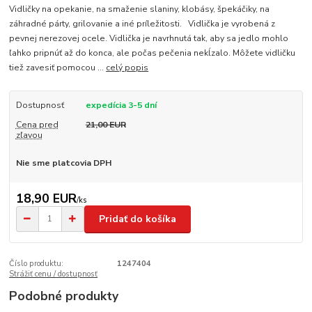
Vidličky na opekanie, na smaženie slaniny, klobásy, špekáčiky, na
záhradné párty, grilovanie a iné príležitosti. Vidlička je vyrobená z
pevnej nerezovej ocele. Vidlička je navrhnutá tak, aby sa jedlo mohlo
ľahko pripnúť až do konca, ale počas pečenia nekĺzalo. Môžete vidličku
tiež zavesiť pomocou ...
celý popis
Dostupnosť
expedícia 3-5 dní
Cena pred
21,00 EUR
zľavou
Nie sme platcovia DPH
18,90 EUR
/
ks
Pridať do košíka
Číslo produktu:
1247404
Strážiť cenu / dostupnosť
Podobné produkty