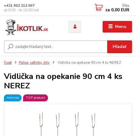
0
ks
+421 902 212 007
za
0,00 EUR
od 8:00 - do 16:00 hod
Menu
Hľadať
Úvod
Palice, vidličky, ihly
Vidlička na opekanie 90 cm 4 ks NEREZ
Vidlička na opekanie 90 cm 4 ks
NEREZ
Novinka
TOP produkt