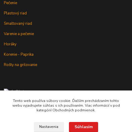
Pečenie
Plastový riad
Smaltovaný riad
Varenie a pečenie
Horáky
Korenie - Paprika
Rošty na grilovanie
+421 902 212 007
od 8:00 - do 16:00 hod
Tento web používa súbory cookie. Ďalším prechádzaním tohto
webu vyjadrujete súhlas s ich používaním. Viac informácií v pod
info@kotlik.sk
kategórií Obchodných podmienok.
Súhlasím
Nastavenia