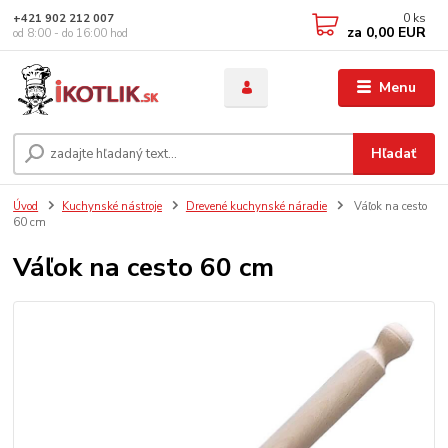
0
ks
+421 902 212 007
za
0,00 EUR
od 8:00 - do 16:00 hod
Menu
Hľadať
Úvod
Kuchynské nástroje
Drevené kuchynské náradie
Váľok na cesto
60 cm
Váľok na cesto 60 cm