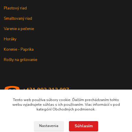
Plastový riad
Smaltovaný riad
Varenie a pečenie
Horáky
Korenie - Paprika
Rošty na grilovanie
+421 902 212 007
od 8:00 - do 16:00 hod
Tento web používa súbory cookie. Ďalším prechádzaním tohto
webu vyjadrujete súhlas s ich používaním. Viac informácií v pod
info@kotlik.sk
kategórií Obchodných podmienok.
Súhlasím
Nastavenia