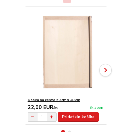
Doska na cesto 60 cm x 40 cm
Doska na ce
22,00 EUR
25,00 E
Skladom
/
ks
Pridať do košíka