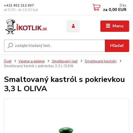
0
ks
+421 902 212 007
za
0,00 EUR
od 8:00 - do 16:00 hod
Menu
Hľadať
Úvod
Varenie a pečenie
Smaltovaný riad
Smaltované kastróly
Smaltovaný kastról s pokrievkou 3,3 L OLIVA
Smaltovaný kastról s pokrievkou
3,3 L OLIVA