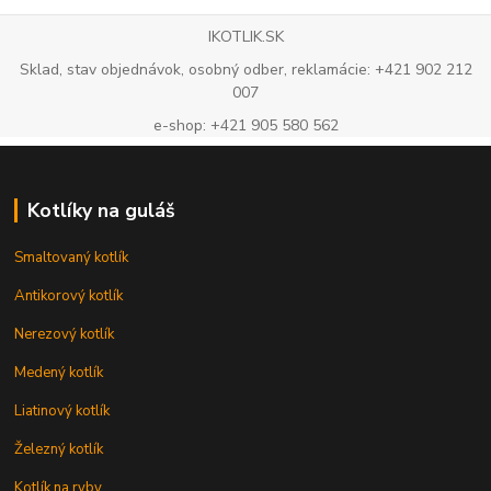
IKOTLIK.SK
Sklad, stav objednávok, osobný odber, reklamácie: +421 902 212
007
e-shop: +421 905 580 562
Kotlíky na guláš
Smaltovaný kotlík
Antikorový kotlík
Nerezový kotlík
Medený kotlík
Liatinový kotlík
Železný kotlík
Kotlík na ryby