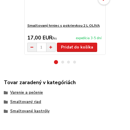
Smaltovaný hrniec s pokrievkou 2 L OLIVA
Smaltovaný 
17,00 EUR
20,50 E
expedícia 3-5 dní
/
ks
Pridať do košíka
Tovar zaradený v kategóriách
Varenie a pečenie
Smaltovaný riad
Smaltované kastróly