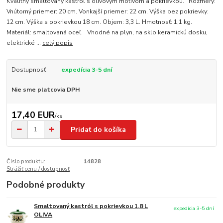
Kvalitný smaltovaný kastról s olivovým motívom a pokrievkou. Rozmery:
Vnútorný priemer: 20 cm. Vonkajší priemer: 22 cm. Výška bez pokrievky:
12 cm. Výška s pokrievkou 18 cm. Objem: 3,3 L. Hmotnosť: 1,1 kg.
Materiál: smaltovaná oceľ. Vhodné na plyn, na sklo keramickú dosku,
elektrické ...
celý popis
Dostupnosť
expedícia 3-5 dní
Nie sme platcovia DPH
17,40 EUR
/
ks
Pridať do košíka
Číslo produktu:
14828
Strážiť cenu / dostupnosť
Podobné produkty
Smaltovaný kastról s pokrievkou 1,8 L
expedícia 3-5 dní
OLIVA