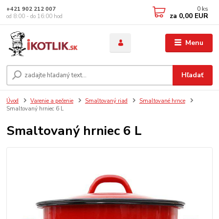
0
ks
+421 902 212 007
za
0,00 EUR
od 8:00 - do 16:00 hod
Menu
Hľadať
Úvod
Varenie a pečenie
Smaltovaný riad
Smaltované hrnce
Smaltovaný hrniec 6 L
Smaltovaný hrniec 6 L