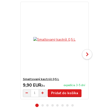
Smaltovaný kastról 0,5 L
Smaltovaný 
9,90 EUR
11,00 E
expedícia 3-5 dní
/
ks
Pridať do košíka