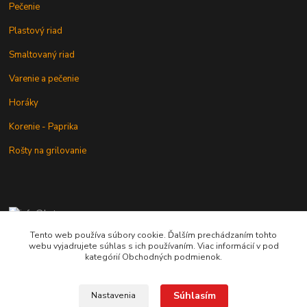
Pečenie
Plastový riad
Smaltovaný riad
Varenie a pečenie
Horáky
Korenie - Paprika
Rošty na grilovanie
+421 902 212 007
od 8:00 - do 16:00 hod
Tento web používa súbory cookie. Ďalším prechádzaním tohto
webu vyjadrujete súhlas s ich používaním. Viac informácií v pod
info@kotlik.sk
kategórií Obchodných podmienok.
Súhlasím
Nastavenia