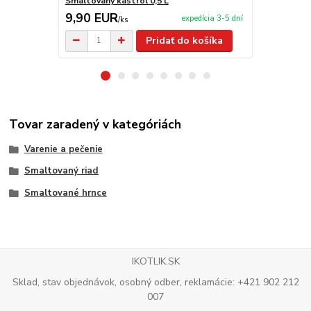
Smaltovaný kastról 0,5 L
Smaltovaný 
9,90 EUR
11,00 E
expedícia 3-5 dní
/
ks
Pridať do košíka
Tovar zaradený v kategóriách
Varenie a pečenie
Smaltovaný riad
Smaltované hrnce
IKOTLIK.SK
Sklad, stav objednávok, osobný odber, reklamácie: +421 902 212
007