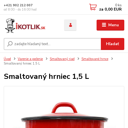
0
ks
+421 902 212 007
za
0,00 EUR
od 8:00 - do 16:00 hod
Menu
Hľadať
Úvod
Varenie a pečenie
Smaltovaný riad
Smaltované hrnce
Smaltovaný hrniec 1,5 L
Smaltovaný hrniec 1,5 L