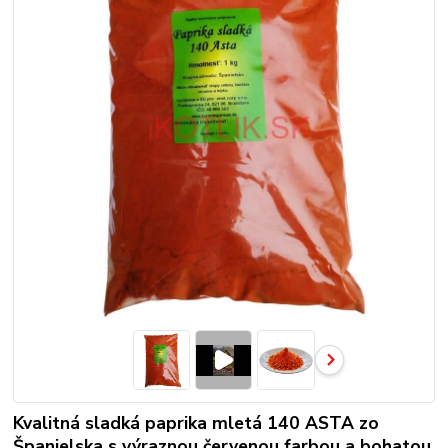
Kvalitná sladká paprika mletá 140 ASTA zo
Španielska s výraznou červenou farbou a bohatou