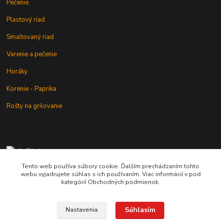
Pečenie
Plastový riad
Smaltovaný riad
Varenie a pečenie
Horáky
Korenie - Paprika
Rošty na grilovanie
+421 902 212 007
od 8:00 - do 16:00 hod
Tento web používa súbory cookie. Ďalším prechádzaním tohto
webu vyjadrujete súhlas s ich používaním. Viac informácií v pod
info@kotlik.sk
kategórií Obchodných podmienok.
Súhlasím
Nastavenia