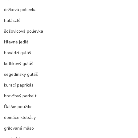
držková polievka
halászlé
šošovicová polievka
Hlavné jedlá
hovädzí guláš
kotlíkový guláš
segedínsky guláš
kurací paprikáš
bravčový perkelt
Ďalšie použitie
domáce klobásy
grilované mäso