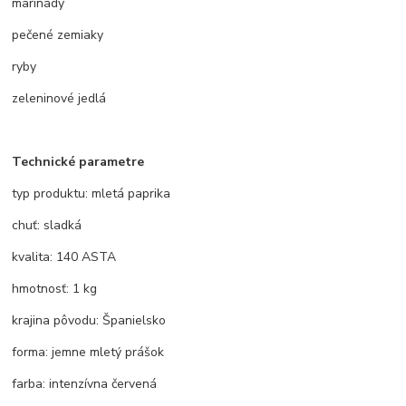
marinády
pečené zemiaky
ryby
zeleninové jedlá
Technické parametre
typ produktu: mletá paprika
chuť: sladká
kvalita: 140 ASTA
hmotnosť: 1 kg
krajina pôvodu: Španielsko
forma: jemne mletý prášok
farba: intenzívna červená