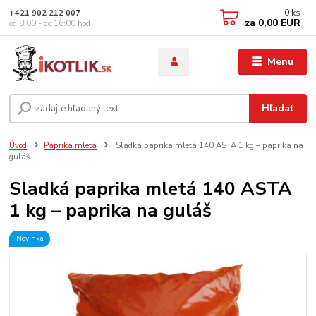
0
ks
+421 902 212 007
za
0,00 EUR
od 8:00 - do 16:00 hod
Menu
Hľadať
Úvod
Paprika mletá
Sladká paprika mletá 140 ASTA 1 kg – paprika na
guláš
Sladká paprika mletá 140 ASTA
1 kg – paprika na guláš
Novinka