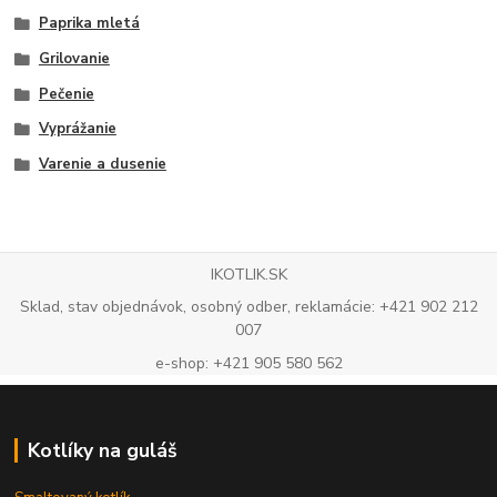
Paprika mletá
Grilovanie
Pečenie
Vyprážanie
Varenie a dusenie
IKOTLIK.SK
Sklad, stav objednávok, osobný odber, reklamácie: +421 902 212
007
e-shop: +421 905 580 562
Kotlíky na guláš