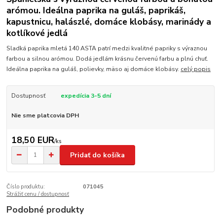
arómou. Ideálna paprika na guláš, paprikáš,
kapustnicu, halászlé, domáce klobásy, marinády a
kotlíkové jedlá
Sladká paprika mletá 140 ASTA patrí medzi kvalitné papriky s výraznou
farbou a silnou arómou. Dodá jedlám krásnu červenú farbu a plnú chuť.
Ideálna paprika na guláš, polievky, mäso aj domáce klobásy.
celý popis
Dostupnosť
expedícia 3-5 dní
Nie sme platcovia DPH
18,50 EUR
/
ks
Pridať do košíka
Číslo produktu:
071045
Strážiť cenu / dostupnosť
Podobné produkty