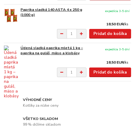
Paprika sladká 140 ASTA 4 x 250 g
expedícia 3-5 dní
(1000 g)
18,50 EUR
/
ks
Pridať do košíka
Údená sladká paprika mletá 1 kg –
expedícia 3-5 dní
paprika na guláš, mäso a klobásy
18,50 EUR
/
ks
Pridať do košíka
VÝHODNÉ CENY
Kotlíky za nízke ceny
VŠETKO SKLADOM
99 % držíme skladom