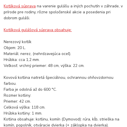
Kotlíková súprava
na varenie gulášu a iných pochutín v záhrade, v
prírode pre rodiny, rôzne spoločenské akcie a posedenia pri
dobrom guláši.
Kotlíková gulášová súprava obsahuje:
Nerezový kotlík
Objem: 20 L.
Materiál: nerez, (nehrdzavejúca oceľ).
Hrúbka: cca 1,2 mm.
Veľkosť: vrchný priemer: 48 cm, výška: 22 cm.
Kovová kotlina natretá špeciálnou, ochrannou ohňovzdornou
farbou.
Farba je odolná až do 600 °C.
Rozmer kotliny:
Priemer: 42 cm.
Celková výška: 118 cm.
Hrúbka kotliny: 1 mm.
Kotlina obsahuje: kotlinu, komín (Dymovod): rúra, kĺb, strieška na
komín, popolník, otváracie dvierka (+ záklopka na dvierka).