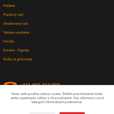
Pečenie
Plastový riad
Smaltovaný riad
Varenie a pečenie
Horáky
Korenie - Paprika
Rošty na grilovanie
+421 902 212 007
od 8:00 - do 16:00 hod
Tento web používa súbory cookie. Ďalším prechádzaním tohto
webu vyjadrujete súhlas s ich používaním. Viac informácií v pod
info@kotlik.sk
kategórií Obchodných podmienok.