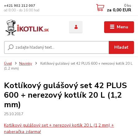
0
ks
+421 902 212 007
za
0,00 EUR
od 8:00 - do 16:00 hod
Menu
Hľadať
Úvod
Novinky
Kotlíkový gulášový set 42 PLUS 600 + nerezový kotlík 20 L
(1,2 mm)
Kotlíkový gulášový set 42 PLUS
600 + nerezový kotlík 20 L (1,2
mm)
25.10.2017
Kotlíkový gulášový set + nerezový kotlík 20 L (1,2 mm) +
naberačka zdarma!