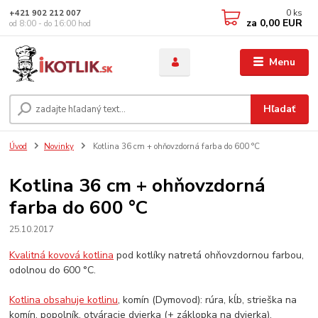
0
ks
+421 902 212 007
za
0,00 EUR
od 8:00 - do 16:00 hod
Menu
Hľadať
Úvod
Novinky
Kotlina 36 cm + ohňovzdorná farba do 600 °C
Kotlina 36 cm + ohňovzdorná
farba do 600 °C
25.10.2017
Kvalitná kovová kotlina
pod kotlíky natretá ohňovzdornou farbou,
odolnou do 600 °C.
Kotlina obsahuje kotlinu
, komín (Dymovod): rúra, kĺb, strieška na
komín, popolník, otváracie dvierka (+ záklopka na dvierka).