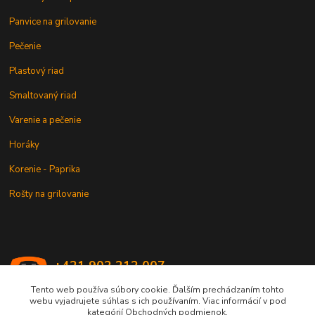
Panvice na grilovanie
Pečenie
Plastový riad
Smaltovaný riad
Varenie a pečenie
Horáky
Korenie - Paprika
Rošty na grilovanie
+421 902 212 007
od 8:00 - do 16:00 hod
Tento web používa súbory cookie. Ďalším prechádzaním tohto
webu vyjadrujete súhlas s ich používaním. Viac informácií v pod
info@kotlik.sk
kategórií Obchodných podmienok.