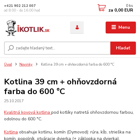
0
ks
+421 902 212 007
za
0,00 EUR
od 8:00 - do 16:00 hod
Menu
Hľadať
Úvod
Novinky
Kotlina 39 cm + ohňovzdorná farba do 600 °C
Kotlina 39 cm + ohňovzdorná
farba do 600 °C
25.10.2017
Kvalitná kovová kotlina
pod kotlíky natretá ohňovzdornou farbou,
odolnou do 600 °C.
Kotlina
obsahuje kotlinu, komín (Dymovod): rúra, kĺb, strieška na
komín, popolník, otváracie dvierka (+ záklopka na dvierka).