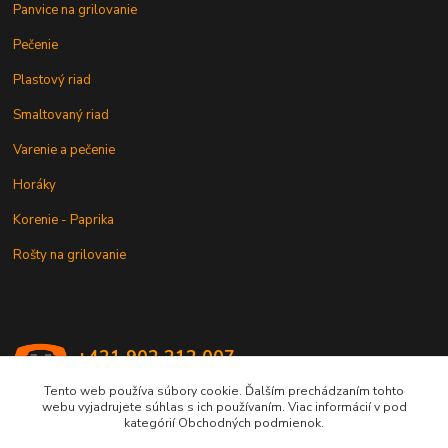
Panvice na grilovanie
Pečenie
Plastový riad
Smaltovaný riad
Varenie a pečenie
Horáky
Korenie - Paprika
Rošty na grilovanie
+421 902 212 007
od 8:00 - do 16:00 hod
Tento web používa súbory cookie. Ďalším prechádzaním tohto
webu vyjadrujete súhlas s ich používaním. Viac informácií v pod
info@kotlik.sk
kategórií Obchodných podmienok.