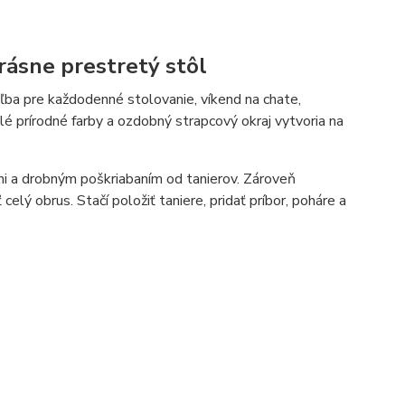
rásne prestretý stôl
ľba pre každodenné stolovanie, víkend na chate,
é prírodné farby a ozdobný strapcový okraj vytvoria na
mi a drobným poškriabaním od tanierov. Zároveň
elý obrus. Stačí položiť taniere, pridať príbor, poháre a