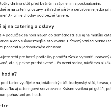
ložky chránia stôl pred bežným zašpinením a poškriabaním,
dné aj na catering, oslavy, záhradné párty a servírovanie jedla pri 
emer 37 cm je vhodný pod bežné taniere.
 aj na catering a oslavy
 4 podložiek sa hodí nielen do domácnosti, ale aj na menšie cate
akcie alebo slávnostnejšie stolovanie. Prírodný vzhľad pekne la
mi pohármi aj jednoduchým obrusom.
vujete stôl pre hostí, podložky pomôžu rýchlo vytvoriť upraven
vané, ale aj pekne predstavené – čo ocení rodina, návšteva aj zákaz
 hodia?
pod tanier využijete na jedálenský stôl, kuchynský stôl, terasu,
rilovačku aj cateringové servírovanie. Krásne vyniknú pri guláši, 
hom pohostení pre hostí.
etre