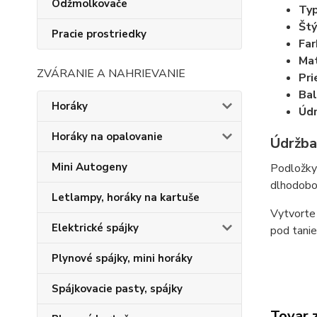
Odžmolkovače
Typ
Štý
Pracie prostriedky
Far
Mat
ZVÁRANIE A NAHRIEVANIE
Pri
Bal
Horáky
Údr
Horáky na opalovanie
Údržba
Mini Autogeny
Podložky 
dlhodobo 
Letlampy, horáky na kartuše
Vytvorte 
Elektrické spájky
pod tanie
Plynové spájky, mini horáky
Spájkovacie pasty, spájky
Tovar 