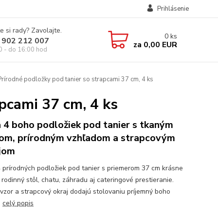
Prihlásenie
e si rady? Zavolajte.
0
ks
 902 212 007
za
0,00 EUR
0 - do 16:00 hod
rírodné podložky pod tanier so strapcami 37 cm, 4 ks
pcami 37 cm, 4 ks
 4 boho podložiek pod tanier s tkaným
om, prírodným vzhľadom a strapcovým
jom
 prírodných podložiek pod tanier s priemerom 37 cm krásne
 rodinný stôl, chatu, záhradu aj cateringové prestieranie.
vzor a strapcový okraj dodajú stolovaniu príjemný boho
.
celý popis