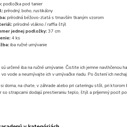
:
podložka pod tanier
l:
prírodný, boho, rustikálny
ba:
prírodná béžovo-zlatá s tmavším tkaným vzorom
eriál:
prírodné vlákno / raffia štýl
emer jednej podložky:
37 cm
enie:
4 ks
žba:
iba ručné umývanie
sú určené iba na ručné umývanie. Čistite ich jemne navlhčenou h
vo vode a neumývajte ich v umývačke riadu. Po čistení ich nechaj
si doma, na chate, v záhrade alebo pri cateringu stôl, pri ktorom
r so strapcami dodajú prestieraniu teplo, štýl a príjemný pocit p
zaradený v kategóriách