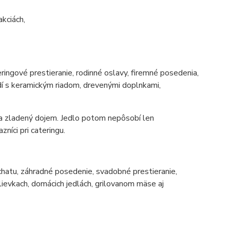
akciách,
ringové prestieranie, rodinné oslavy, firemné posedenia,
dí s keramickým riadom, drevenými doplnkami,
ý a zladený dojem. Jedlo potom nepôsobí len
níci pri cateringu.
 chatu, záhradné posedenie, svadobné prestieranie,
polievkach, domácich jedlách, grilovanom mäse aj