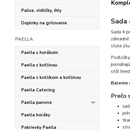
Komple
Palice, vidličky, ihly
Sada 
Doplnky na grilovanie
Sada 4 pr
záhradné 
PAELLA
stole útu
Paella s horákom
Podložky 
pomáhajú 
Paella s kotlinou
stôl hneď
Paella s kotlíkom a kotlinou
Balenie 
Paella Catering
Prečo s
Paella panvice
sad
prí
Paella horáky
tka
str
Pokrievky Paella