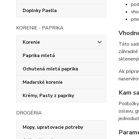
pod
Doplnky Paella
vho
pri
KORENIE - PAPRIKA
Vhodné
Korenie
Táto sada
záhradné 
Paprika mletá
sklenený
Ochutená mletá paprika
Ak pripra
naservíro
Maďarské korenie
Kam sa
Krémy, Pasty z papriky
Podložky 
oslavu, g
DROGÉRIA
jednoduc
Mopy, upratovacie potreby
Param