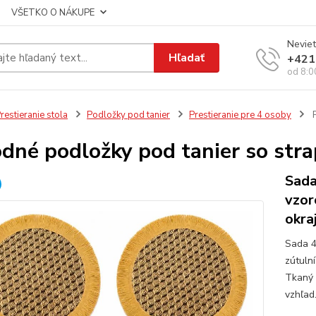
VŠETKO O NÁKUPE
Neviet
Hľadať
+421
od 8:0
restieranie stola
Podložky pod tanier
Prestieranie pre 4 osoby
P
odné podložky pod tanier so stra
Sada
vzor
okra
Sada 4
zútulní
Tkaný 
vzhľad