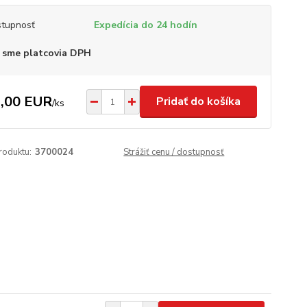
tupnosť
Expedícia do 24 hodín
 sme platcovia DPH
,00 EUR
Pridať do košíka
/
ks
roduktu:
3700024
Strážiť cenu / dostupnosť