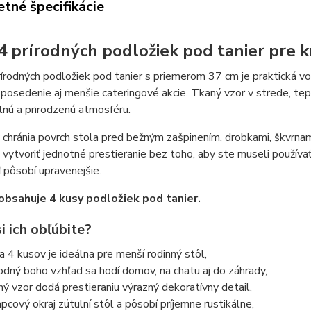
tné špecifikácie
4 prírodných podložiek pod tanier pre k
írodných podložiek pod tanier s priemerom 37 cm je praktická vo
posedenie aj menšie cateringové akcie. Tkaný vzor v strede, tepl
lnú a prirodzenú atmosféru.
chránia povrch stola pred bežným zašpinením, drobkami, škvrna
vytvoriť jednotné prestieranie bez toho, aby ste museli používať c
 pôsobí upravenejšie.
obsahuje 4 kusy podložiek pod tanier.
i ich obľúbite?
a 4 kusov je ideálna pre menší rodinný stôl,
rodný boho vzhľad sa hodí domov, na chatu aj do záhrady,
ný vzor dodá prestieraniu výrazný dekoratívny detail,
apcový okraj zútulní stôl a pôsobí príjemne rustikálne,