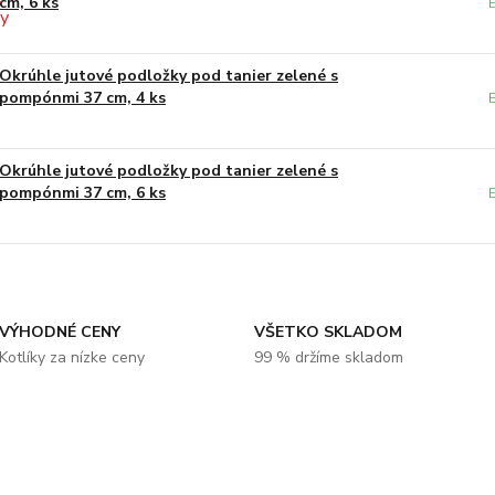
cm, 6 ks
Okrúhle jutové podložky pod tanier zelené s
pompónmi 37 cm, 4 ks
Okrúhle jutové podložky pod tanier zelené s
pompónmi 37 cm, 6 ks
VÝHODNÉ CENY
VŠETKO SKLADOM
Kotlíky za nízke ceny
99 % držíme skladom