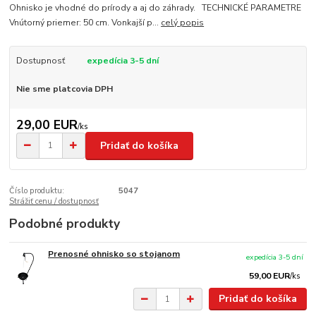
Ohnisko je vhodné do prírody a aj do záhrady. TECHNICKÉ PARAMETRE
Vnútorný priemer: 50 cm. Vonkajší p...
celý popis
Dostupnosť
expedícia 3-5 dní
Nie sme platcovia DPH
29,00 EUR
/
ks
Pridať do košíka
Číslo produktu:
5047
Strážiť cenu / dostupnosť
Podobné produkty
Prenosné ohnisko so stojanom
expedícia 3-5 dní
59,00 EUR
/
ks
Pridať do košíka