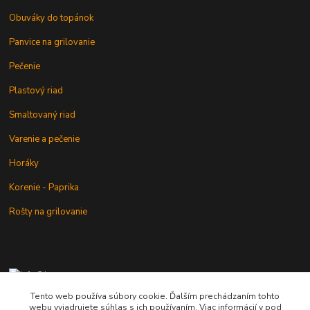
Obuváky do topánok
Panvice na grilovanie
Pečenie
Plastový riad
Smaltovaný riad
Varenie a pečenie
Horáky
Korenie - Paprika
Rošty na grilovanie
+421 902 212 007
od 8:00 - do 16:00 hod
Tento web používa súbory cookie. Ďalším prechádzaním tohto
webu vyjadrujete súhlas s ich používaním. Viac informácií v pod