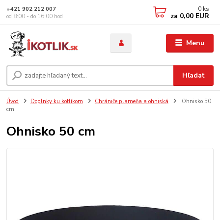
0
ks
+421 902 212 007
za
0,00 EUR
od 8:00 - do 16:00 hod
Menu
Hľadať
Úvod
Doplnky ku kotlíkom
Chrániče plameňa a ohniská
Ohnisko 50
cm
Ohnisko 50 cm