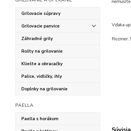
GRILOVANIE A OPEKANIE
nemusíte
Grilovacie súpravy
Vďaka upí
Grilovacie panvice
Rozmer: 
Záhradné grily
Rošty na grilovanie
Kliešte a obracačky
Palice, vidličky, ihly
Doplnky na grilovanie
PAELLA
Paella s horákom
Súvisia