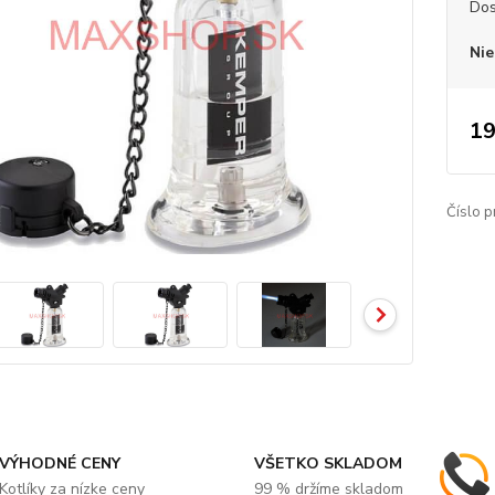
Dos
Nie
19
Číslo p
VÝHODNÉ CENY
VŠETKO SKLADOM
Kotlíky za nízke ceny
99 % držíme skladom