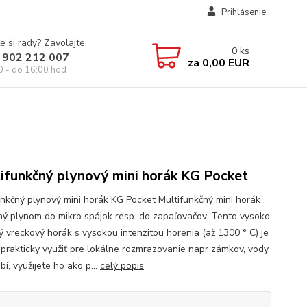
Prihlásenie
e si rady? Zavolajte.
0
ks
 902 212 007
za
0,00 EUR
0 - do 16:00 hod
ifunkčný plynový mini horák KG Pocket
unkčný plynový mini horák KG Pocket Multifunkčný mini horák
ľný plynom do mikro spájok resp. do zapaľovačov. Tento vysoko
ný vreckový horák s vysokou intenzitou horenia (až 1300 ° C) je
prakticky využiť pre lokálne rozmrazovanie napr zámkov, vody
bí, využijete ho ako p...
celý popis