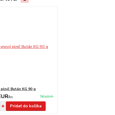
 plnič Bután KG 90 g
EUR
Skladom
/
ks
Pridať do košíka