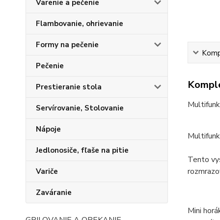
Varenie a pečenie
Flambovanie, ohrievanie
Formy na pečenie
Kompl
Pečenie
Komple
Prestieranie stola
Multifun
Servírovanie, Stolovanie
Nápoje
Multifunk
Jedlonosiče, fľaše na pitie
Tento vys
rozmrazov
Variče
Zaváranie
Mini horá