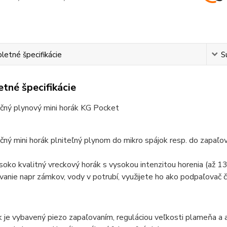
etné špecifikácie
S
tné špecifikácie
kčný plynový mini horák KG Pocket
čný mini horák plniteľný plynom do mikro spájok resp. do zapaľo
oko kvalitný vreckový horák s vysokou intenzitou horenia (až 13
anie napr zámkov, vody v potrubí, využijete ho ako podpaľovač č
k je vybavený piezo zapaľovaním, reguláciou veľkosti plameňa 