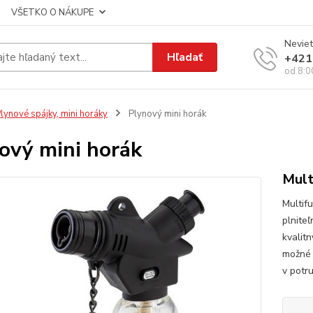
VŠETKO O NÁKUPE
Neviet
Hľadať
+421
od 8:0
lynové spájky, mini horáky
Plynový mini horák
ový mini horák
Mult
Multif
plnite
kvalit
možné 
v potru