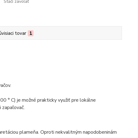
Stačí zavolať
úvisiaci tovar
1
vačov.
00 ° C) je možné prakticky využiť pre lokálne
i zapaľovač.
a aretáciou plameňa. Oproti nekvalitným napodobeninám