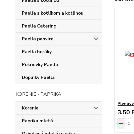
Paella s kotlinou
Paella s kotlíkom a kotlinou
Paella Catering
Paella panvice
Paella horáky
Pokrievky Paella
Doplnky Paella
KORENIE - PAPRIKA
Plynový
Korenie
3,50 
Paprika mletá
Ochutená mletá paprika