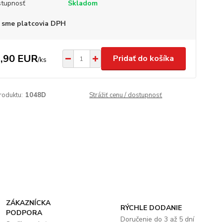
tupnosť
Skladom
 sme platcovia DPH
,90 EUR
Pridať do košíka
/
ks
roduktu:
1048D
Strážiť cenu / dostupnosť
ZÁKAZNÍCKA
RÝCHLE DODANIE
PODPORA
Doručenie do 3 až 5 dní