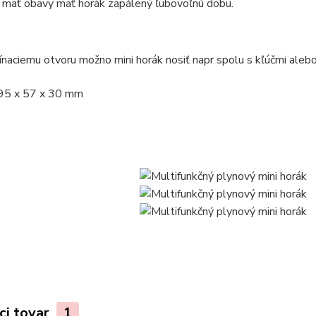
 mať obavy mať horák zapálený ľubovoľnú dobu.
naciemu otvoru možno mini horák nosiť napr spolu s kľúčmi alebo
95 x 57 x 30 mm
ci tovar
1