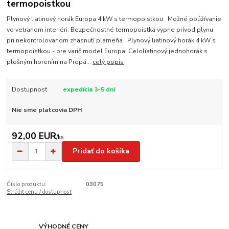
termopoistkou
Plynový liatinový horák Europa 4 kW s termopoistkou Možné poúžívanie
vo vetranom interiéri: Bezpečnostné termopoistka vypne prívod plynu
pri nekontrolovanom zhasnutí plameňa Plynový liatinový horák 4 kW s
termopoistkou - pre varič model Europa. Celoliatinový jednohorák s
plošným horením na Propá...
celý popis
Dostupnosť
expedícia 3-5 dní
Nie sme platcovia DPH
92,00 EUR
/
ks
Pridať do košíka
Číslo produktu:
03075
Strážiť cenu / dostupnosť
VÝHODNÉ CENY