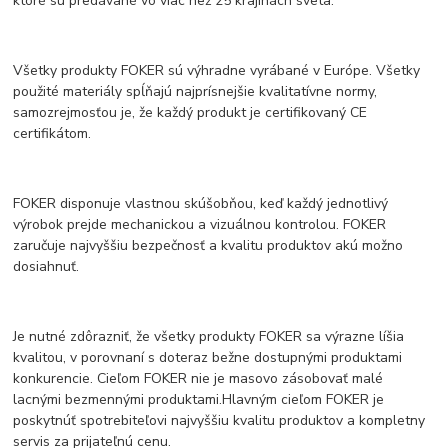
ktoré sú predávané vo viac než 25 krajinách sveta.
Všetky produkty FOKER sú výhradne vyrábané v Európe. Všetky
použité materiály spĺňajú najprísnejšie kvalitatívne normy,
samozrejmosťou je, že každý produkt je certifikovaný CE
certifikátom.
FOKER disponuje vlastnou skúšobňou, keď každý jednotlivý
výrobok prejde mechanickou a vizuálnou kontrolou. FOKER
zaručuje najvyššiu bezpečnosť a kvalitu produktov akú možno
dosiahnuť.
Je nutné zdôrazniť, že všetky produkty FOKER sa výrazne líšia
kvalitou, v porovnaní s doteraz bežne dostupnými produktami
konkurencie. Cieľom FOKER nie je masovo zásobovať malé
lacnými bezmennými produktami.Hlavným cieľom FOKER je
poskytnúť spotrebiteľovi najvyššiu kvalitu produktov a kompletny
servis za prijateľnú cenu.