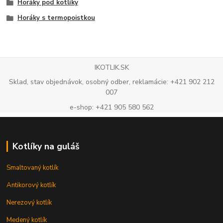
Horáky pod kotlíky
Horáky s termopoistkou
IKOTLIK.SK
Sklad, stav objednávok, osobný odber, reklamácie: +421 902 212
007
e-shop: +421 905 580 562
Kotlíky na guláš
Smaltovaný kotlík
Antikorový kotlík
Nerezový kotlík
Medený kotlík