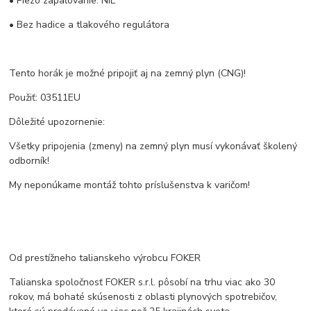
• Piezo zapaľovanie: NIE
• Bez hadice a tlakového regulátora
Tento horák je možné pripojiť aj na zemný plyn (CNG)!
Použiť: 03511EU
Dôležité upozornenie:
Všetky pripojenia (zmeny) na zemný plyn musí vykonávať školený
odborník!
My neponúkame montáž tohto príslušenstva k varičom!
Od prestížneho talianskeho výrobcu FOKER
Talianska spoločnosť FOKER s.r.l. pôsobí na trhu viac ako 30
rokov, má bohaté skúsenosti z oblasti plynových spotrebičov,