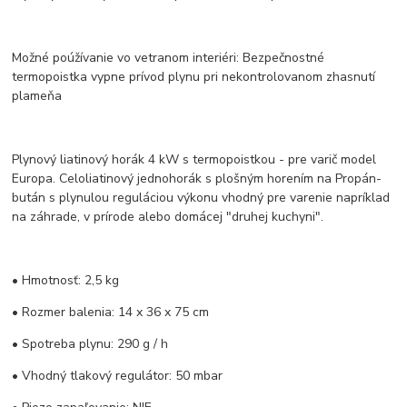
Možné poúžívanie vo vetranom interiéri: Bezpečnostné
termopoistka vypne prívod plynu pri nekontrolovanom zhasnutí
plameňa
Plynový liatinový horák 4 kW s termopoistkou - pre varič model
Europa. Celoliatinový jednohorák s plošným horením na Propán-
bután s plynulou reguláciou výkonu vhodný pre varenie napríklad
na záhrade, v prírode alebo domácej "druhej kuchyni".
• Hmotnosť: 2,5 kg
• Rozmer balenia: 14 x 36 x 75 cm
• Spotreba plynu: 290 g / h
• Vhodný tlakový regulátor: 50 mbar