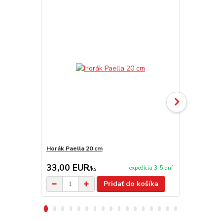
Horák Paella 20 cm
Kliešte na 
33,00 EUR
3,50 EU
expedícia 3-5 dní
/
ks
Pridať do košíka