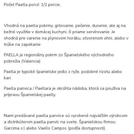
Počet Paella porcií: 1/2 porcie.
Vhodná na paella pokrmy, grilovanie, pečenie, dusenie, ale aj na
bežné využitie v domácej kuchyni, či priame servírovanie. Je
vhodná pre varenie na plynovom horáku, otvorenom ohni, alebo v
trúbe na zapekanie
PAELLA je regionálny pokrm zo Španielského východného
pobrežia (Valencia)
Paella je typické španielske jedlo z ryže, podobné rizotu alebo
kari.
Paella panvica / Paellara je okrúhla nádoba, ktorá sa používa na
prípravu Španielskej paelly.
Nami predávané paella panvice sú vyrobené najväčším výrobcom
a distribútorom paella panvíc na svete. Španielskou firmou
Garcima s.l alebo Vaello Campos (podľa dostupnosti).