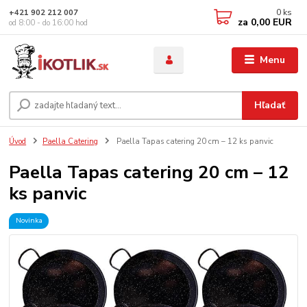
0
ks
+421 902 212 007
za
0,00 EUR
od 8:00 - do 16:00 hod
Menu
Hľadať
Úvod
Paella Catering
Paella Tapas catering 20 cm – 12 ks panvic
Paella Tapas catering 20 cm – 12
ks panvic
Novinka