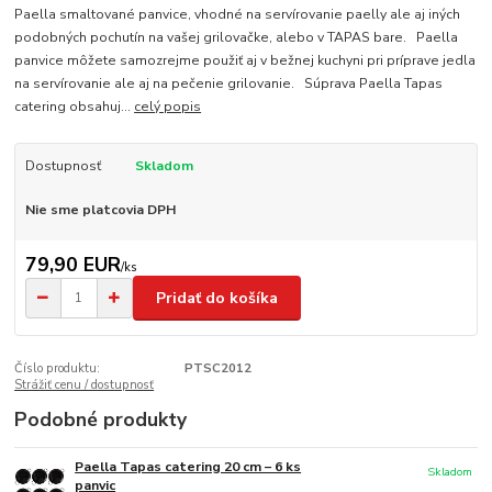
Paella smaltované panvice, vhodné na servírovanie paelly ale aj iných
podobných pochutín na vašej grilovačke, alebo v TAPAS bare. Paella
panvice môžete samozrejme použiť aj v bežnej kuchyni pri príprave jedla
na servírovanie ale aj na pečenie grilovanie. Súprava Paella Tapas
catering obsahuj...
celý popis
Dostupnosť
Skladom
Nie sme platcovia DPH
79,90 EUR
/
ks
Pridať do košíka
Číslo produktu:
PTSC2012
Strážiť cenu / dostupnosť
Podobné produkty
Paella Tapas catering 20 cm – 6 ks
Skladom
panvic