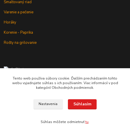
Smaltovaný riad
Varenie a pečenie
Horáky
Korenie - Paprika
Rošty na grilovanie
+421 902 212 007
od 8:00 - do 16:00 hod
Tento web používa súbory cookie. Ďalším prechádzaním tohto
webu vyjadrujete súhlas s ich používaním. Viac informácií v pod
info@kotlik.sk
kategórií Obchodných podmienok.
Súhlasím
Nastavenia
Copyright © 2017-2027 MACSHOP.SK, všetky práva vyhradené..
Súhlas môžete odmietnuť
tu
.
Vytvorené na
Eshop-rychlo.sk