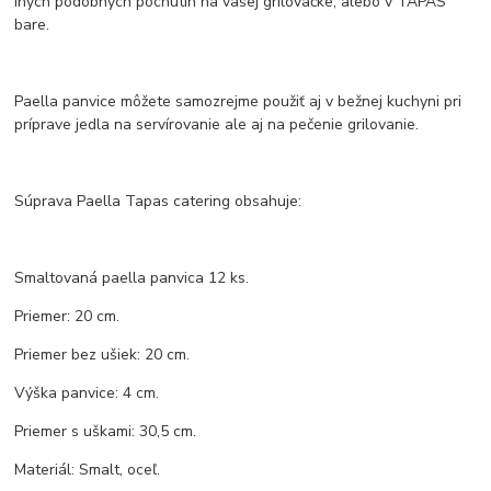
iných podobných pochutín na vašej grilovačke, alebo v TAPAS
bare.
Paella panvice môžete samozrejme použiť aj v bežnej kuchyni pri
príprave jedla na servírovanie ale aj na pečenie grilovanie.
Súprava Paella Tapas catering obsahuje:
Smaltovaná paella panvica 12 ks.
Priemer: 20 cm.
Priemer bez ušiek: 20 cm.
Výška panvice: 4 cm.
Priemer s uškami: 30,5 cm.
Materiál: Smalt, oceľ.