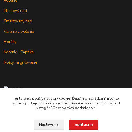
Pečenie
Plastový riad
Smaltovaný riad
Varenie a pečenie
Horáky
Korenie - Paprika
Rošty na grilovanie
+421 902 212 007
od 8:00 - do 16:00 hod
Tento web používa súbory cookie. Ďalším prechádzaním tohto
webu vyjadrujete súhlas s ich používaním. Viac informácií v pod
info@kotlik.sk
kategórií Obchodných podmienok.
Súhlasím
Nastavenia