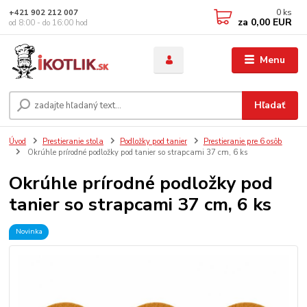
0
ks
+421 902 212 007
za
0,00 EUR
od 8:00 - do 16:00 hod
Menu
Hľadať
Úvod
Prestieranie stola
Podložky pod tanier
Prestieranie pre 6 osôb
Okrúhle prírodné podložky pod tanier so strapcami 37 cm, 6 ks
Okrúhle prírodné podložky pod
tanier so strapcami 37 cm, 6 ks
Novinka