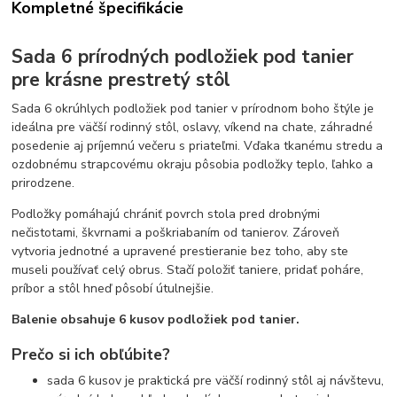
Kompletné špecifikácie
Sada 6 prírodných podložiek pod tanier
pre krásne prestretý stôl
Sada 6 okrúhlych podložiek pod tanier v prírodnom boho štýle je
ideálna pre väčší rodinný stôl, oslavy, víkend na chate, záhradné
posedenie aj príjemnú večeru s priateľmi. Vďaka tkanému stredu a
ozdobnému strapcovému okraju pôsobia podložky teplo, ľahko a
prirodzene.
Podložky pomáhajú chrániť povrch stola pred drobnými
nečistotami, škvrnami a poškriabaním od tanierov. Zároveň
vytvoria jednotné a upravené prestieranie bez toho, aby ste
museli používať celý obrus. Stačí položiť taniere, pridať poháre,
príbor a stôl hneď pôsobí útulnejšie.
Balenie obsahuje 6 kusov podložiek pod tanier.
Prečo si ich obľúbite?
sada 6 kusov je praktická pre väčší rodinný stôl aj návštevu,