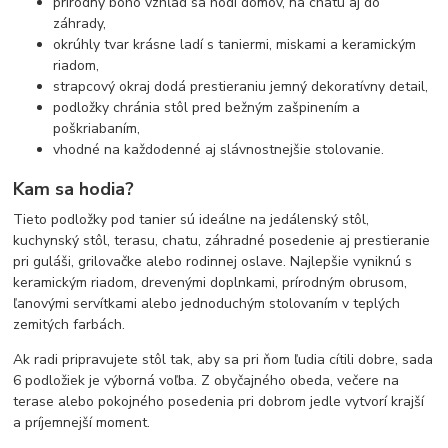
prírodný boho vzhľad sa hodí domov, na chatu aj do
záhrady,
okrúhly tvar krásne ladí s taniermi, miskami a keramickým
riadom,
strapcový okraj dodá prestieraniu jemný dekoratívny detail,
podložky chránia stôl pred bežným zašpinením a
poškriabaním,
vhodné na každodenné aj slávnostnejšie stolovanie.
Kam sa hodia?
Tieto podložky pod tanier sú ideálne na jedálenský stôl,
kuchynský stôl, terasu, chatu, záhradné posedenie aj prestieranie
pri guláši, grilovačke alebo rodinnej oslave. Najlepšie vyniknú s
keramickým riadom, drevenými doplnkami, prírodným obrusom,
ľanovými servítkami alebo jednoduchým stolovaním v teplých
zemitých farbách.
Ak radi pripravujete stôl tak, aby sa pri ňom ľudia cítili dobre, sada
6 podložiek je výborná voľba. Z obyčajného obeda, večere na
terase alebo pokojného posedenia pri dobrom jedle vytvorí krajší
a príjemnejší moment.