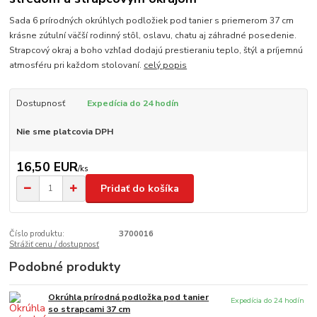
Sada 6 prírodných okrúhlych podložiek pod tanier s priemerom 37 cm
krásne zútulní väčší rodinný stôl, oslavu, chatu aj záhradné posedenie.
Strapcový okraj a boho vzhľad dodajú prestieraniu teplo, štýl a príjemnú
atmosféru pri každom stolovaní.
celý popis
Dostupnosť
Expedícia do 24 hodín
Nie sme platcovia DPH
16,50 EUR
/
ks
Pridať do košíka
Číslo produktu:
3700016
Strážiť cenu / dostupnosť
Podobné produkty
Okrúhla prírodná podložka pod tanier
Expedícia do 24 hodín
so strapcami 37 cm