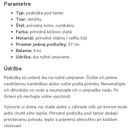
Parametre
Typ:
podložka pod tanier
Tvar:
okrúhly
Štýl:
prírodný, boho, rustikálny
Farba:
prírodná béžovo-zlatá
Materiál:
prírodné vlákno / raffia štýl
Priemer jednej podložky:
37 cm
Balenie:
6 ks
Údržba:
iba ručné umývanie
Údržba
Podložky sú určené iba na ručné umývanie. Čistite ich jemne
navlhčenou handričkou alebo ručne podľa potreby. Nenamáčajte
ich dlhodobo vo vode a neumývajte ich v umývačke riadu. Po
čistení ich nechajte voľne vyschnúť.
Vytvorte si doma, na chate alebo v záhrade stôl, pri ktorom bude
jedlo chutiť ešte lepšie. Prírodné podložky pod tanier dodajú
prestieraniu pohodu, teplo a príjemnú atmosféru pri každom
stolovaní.