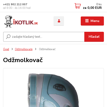
0
ks
+421 902 212 007
za
0,00 EUR
od 8:00 - do 16:00 hod
Menu
Hľadať
Úvod
Odžmolkovače
Odžmolkovač
Odžmolkovač