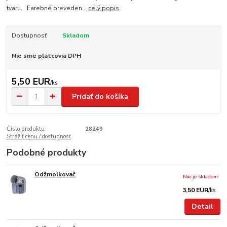
tvaru. Farebné preveden...
celý popis
Dostupnosť
Skladom
Nie sme platcovia DPH
5,50 EUR
/
ks
Pridať do košíka
Číslo produktu:
28249
Strážiť cenu / dostupnosť
Podobné produkty
Odžmolkovač
Nie je skladom
3,50 EUR
/
ks
Detail