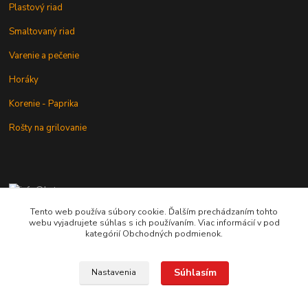
Plastový riad
Smaltovaný riad
Varenie a pečenie
Horáky
Korenie - Paprika
Rošty na grilovanie
+421 902 212 007
od 8:00 - do 16:00 hod
Tento web používa súbory cookie. Ďalším prechádzaním tohto
webu vyjadrujete súhlas s ich používaním. Viac informácií v pod
info@kotlik.sk
kategórií Obchodných podmienok.
Súhlasím
Nastavenia